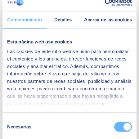
Consentimiento
Detalles
Acerca de las cookies
Esta página web usa cookies
Las cookies de este sitio web se usan para personalizar
el contenido y los anuncios, ofrecer funciones de redes
sociales y analizar el tráfico. Además, compartimos
información sobre el uso que haga del sitio web con
nuestros partners de redes sociales, publicidad y análisis
Conclusiones
web, quienes pueden combinarla con otra información
que les haya proporcionado o que hayan recopilado a
Teniendo en cuenta todo lo anterior, el diseño de experiencia de
partir del uso que haya hecho de sus servicios.
usuario
(UX)
en aplicaciones móviles
es un elemento fundamental
para el éxito de cualquier empresa de servicios software en la
actualidad
. Al seguir las mejores prácticas mencionadas y mantener
Selección
un enfoque centrado en el usuario, las empresas pueden crear
Necesarias
de
aplicaciones móviles que sean atractivas, intuitivas y altamente
funcionales, lo que garantiza una experiencia positiva para sus
consentimiento
usuarios y un mayor éxito comercial.