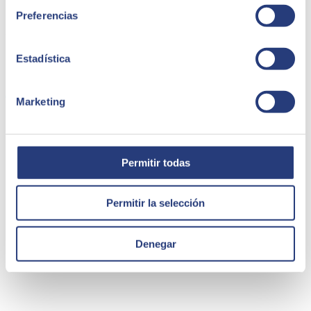
Preferencias
Si no sabes por donde empezar o quieres mejorar la experiencia de
usuario en alguno de tus productos o servicios, en SEIDOR te
podemos asesorar. Consúltanos sin compromiso.
Estadística
Share
Marketing
Autor
Laura López Senderos
Permitir todas
Quizá te puede interesar
Permitir la selección
Denegar