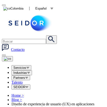
Colombia
Español
Contacto
Servicios
Industrias
Partners
Talento
SEIDOR
Home
>
Blog
>
Diseño de experiencia de usuario (UX) en aplicaciones