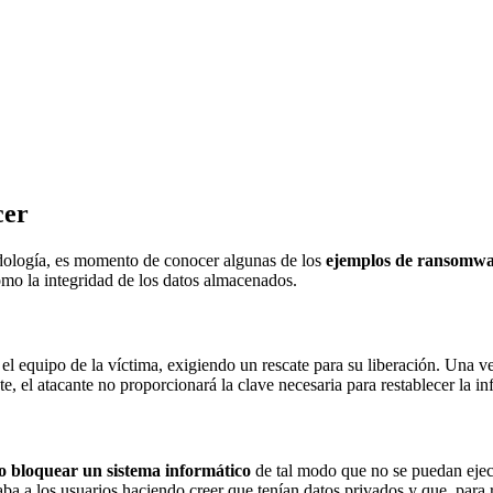
cer
dología, es momento de conocer algunas de los
ejemplos de ransomw
omo la integridad de los datos almacenados.
 el equipo de la víctima, exigiendo un rescate para su liberación. Una v
te, el atacante no proporcionará la clave necesaria para restablecer la i
o bloquear un sistema informático
de tal modo que no se puedan ejecu
 a los usuarios haciendo creer que tenían datos privados y que, para 