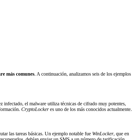
are más comunes
. A continuación, analizamos seis de los ejemplos
ez infectado, el malware utiliza técnicas de cifrado muy potentes,
nformación.
CryptoLocker
es uno de los más conocidos actualmente.
tar las tareas básicas. Un ejemplo notable fue
WinLocker
, que en
recuperarlos, debían enviar un SMS a un número de tarificación