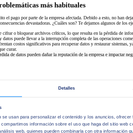
roblemáticas más habituales
cito el pago por parte de la empresa afectada. Debido a esto, no han de
r consecuencias devastadoras. ¿Cuáles son? Te dejamos algunos de los 
frar o bloquear archivos críticos, lo que resulta en la pérdida de info
 y datos puede llevar a la interrupción completa de las operaciones com
tan costos significativos para recuperar datos y restaurar sistemas, ya
ue curar.
érdida de datos pueden dañar la reputación de la empresa e impactar nega
reocupación por la seguridad pueden llevar a la pérdida de clientes. Esto
e hayan visto afectados, una organización víctima de ransomware puede
Detalles
s
b se usan para personalizar el contenido y los anuncios, ofrecer
s, compartimos información sobre el uso que haga del sitio web 
 análisis web, quienes pueden combinarla con otra información q