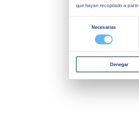
que hayan recopilado a parti
Selección
Necesarias
de
consentimiento
Denegar