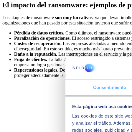
El impacto del ransomware: ejemplos de p
Los ataques de ransomware
son muy lucrativos
, ya que llevan implí
organizaciones que han pasado por esta situación tuvieron que sufri
Pérdida de datos críticos.
Como dijimos, el ransomware puede ci
Paralización de operaciones.
El acceso restringido a sistemas
Costes de recuperación.
Las empresas afectadas a menudo enfren
ciberseguridad. En este sentido, es mucho más barato prevenir q
Daño a la reputación.
Las interrupciones en el servicio y la p
Fuga de clientes.
La falta de disponibilidad de servicios y la p
empresa no logra gestionar adecuadamente la crisis.
Repercusiones legales.
Dependiendo de la clase de datos que s
proteger adecuadamente la información de sus clientes.
Consentimiento
Esta página web usa cookie
Las cookies de este sitio we
y analizar el tráfico. Ademá
redes sociales, publicidad y