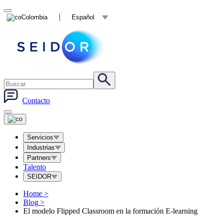
Colombia
Español
Contacto
Servicios
Industrias
Partners
Talento
SEIDOR
Home
>
Blog
>
El modelo Flipped Classroom en la formación E-learning