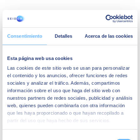
Consentimiento
Detalles
Acerca de las cookies
Esta página web usa cookies
Las cookies de este sitio web se usan para personalizar
el contenido y los anuncios, ofrecer funciones de redes
sociales y analizar el tráfico. Además, compartimos
El papel del experto dinamizador en la
información sobre el uso que haga del sitio web con
Flipped Classroom
nuestros partners de redes sociales, publicidad y análisis
web, quienes pueden combinarla con otra información
Como en el resto de dinámicas colaborativas, en el modelo flipped
que les haya proporcionado o que hayan recopilado a
classroom
el papel del experto dinamizador es esencial
. Aquí, ya
partir del uso que haya hecho de sus servicios.
no es un mero transmisor del conocimiento. Ahora es el promotor
del aprendizaje autónomo del estudiante y un estimulador del trabajo
cooperativo.
Selección