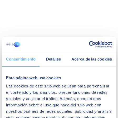
Silvia Lopez
Consentimiento
Detalles
Acerca de las cookies
Global Procurement Director at Almirall, S.A.
"Fué una implantación muy rápida, contamos
con el soporte de nuestro partner SEIDOR y lo
Esta página web usa cookies
recomiendo."
Las cookies de este sitio web se usan para personalizar
Casos de éxito relacionados:
el contenido y los anuncios, ofrecer funciones de redes
sociales y analizar el tráfico. Además, compartimos
información sobre el uso que haga del sitio web con
nuestros partners de redes sociales, publicidad y análisis
web, quienes pueden combinarla con otra información