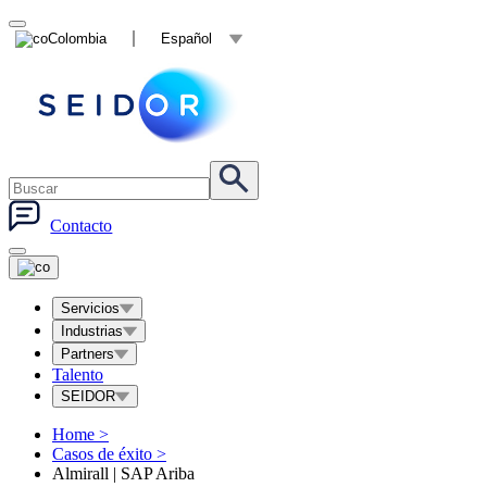
Colombia
Español
Contacto
Servicios
Industrias
Partners
Talento
SEIDOR
Home
>
Casos de éxito
>
Almirall | SAP Ariba