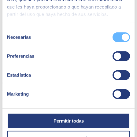
que les haya proporcionado o que hayan recopilado a
partir del uso que haya hecho de sus servicios.
Selección
Necesarias
de
consentimiento
Preferencias
Capsa Food | SAP Ariba
Estadística
Capsa Food ha logrado simplificar sus transacciones comerciales
gracias al proyecto SAP Ariba con SEIDOR.
Marketing
Capsa Food
Permitir todas