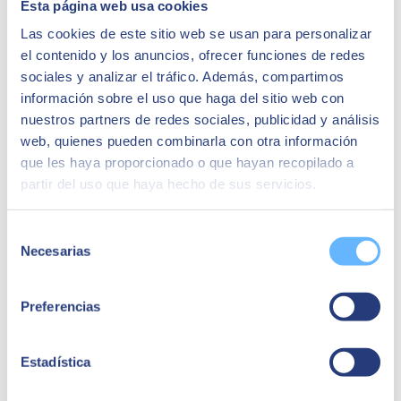
Esta página web usa cookies
Las cookies de este sitio web se usan para personalizar
Antonio J. Díaz Martín
el contenido y los anuncios, ofrecer funciones de redes
Gerente
sociales y analizar el tráfico. Además, compartimos
“Nuestro sistema de trabajo al basarse en
información sobre el uso que haga del sitio web con
certificados, y en varios criterios normativos hace
nuestros partners de redes sociales, publicidad y análisis
necesario un ERP como SAP Business One”
web, quienes pueden combinarla con otra información
que les haya proporcionado o que hayan recopilado a
Casos de éxito relacionados:
partir del uso que haya hecho de sus servicios.
Selección
Necesarias
de
consentimiento
Preferencias
Estadística