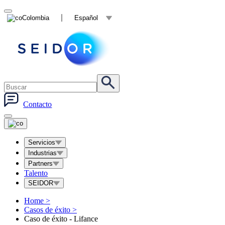
Colombia
Español
Contacto
Servicios
Industrias
Partners
Talento
SEIDOR
Home
>
Casos de éxito
>
Caso de éxito - Lifance