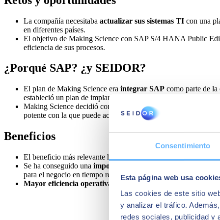
La compañía necesitaba
actualizar sus sistemas TI
con una pla
en diferentes países.
El objetivo de Making Science con SAP S/4 HANA Public Edit
eficiencia de sus procesos.
¿Porqué SAP? ¿y SEIDOR?
El plan de Making Science era
integrar SAP
como parte de la 
estableció un plan de implantación, conjuntamente con SEIDOR 
Making Science decidió confiar en
SEIDOR como partner tec
potente con la que puede acompañar en la implantación de la sol
Beneficios
Consentimiento
El beneficio más relevante ha sido la
transformación de su mo
Se ha conseguido una
importante reducción de las tareas rep
para el negocio en tiempo real.
Esta página web usa cookie
Mayor eficiencia operativa
y aumento en la productividad.
Las cookies de este sitio we
y analizar el tráfico. Ademá
redes sociales, publicidad y