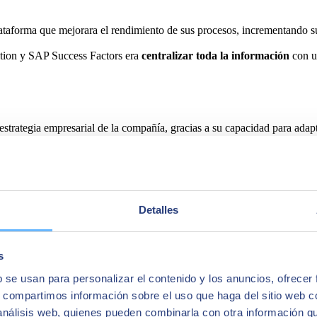
taforma que mejorara el rendimiento de sus procesos, incrementando su e
ion y SAP Success Factors era
centralizar toda la información
con un
estrategia empresarial de la compañía, gracias a su capacidad para adapt
en Italia, Francia, Reino Unido, Estados Unidos e Irlanda.
nológico
para este proyecto porque, además de ser líder en España en
ución en todos los países en los que la compañía está presente.
Detalles
delo de negocio
, incrementado la eficiencia y mejorando la estandariz
etitivas
a través de su automatización y la disponibilidad, para todos lo
s
b se usan para personalizar el contenido y los anuncios, ofrecer
s, compartimos información sobre el uso que haga del sitio web 
 análisis web, quienes pueden combinarla con otra información q