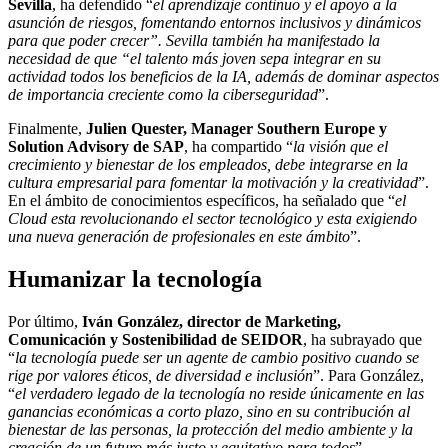
Sevilla
, ha defendido “
el aprendizaje continuo y el apoyo a la
asunción de riesgos, fomentando entornos inclusivos y dinámicos
para que poder crecer”. Sevilla también ha manifestado la
necesidad de que “el talento más joven sepa integrar en su
actividad todos los beneficios de la IA, además de dominar aspectos
de importancia creciente como la ciberseguridad
”.
Finalmente,
Julien Quester, Manager Southern Europe y
Solution Advisory de SAP
, ha compartido “
la visión que el
crecimiento y bienestar de los empleados, debe integrarse en la
cultura empresarial para fomentar la motivación y la creatividad
”.
En el ámbito de conocimientos específicos, ha señalado que “
el
Cloud esta revolucionando el sector tecnológico y esta exigiendo
una nueva generación de profesionales en este ámbito
”.
Humanizar la tecnología
Por último,
Iván González, director de Marketing,
Comunicación y Sostenibilidad de SEIDOR
, ha subrayado que
“
la tecnología puede ser un agente de cambio positivo cuando se
rige por valores éticos, de diversidad e inclusión
”. Para González,
“
el verdadero legado de la tecnología no reside únicamente en las
ganancias económicas a corto plazo, sino en su contribución al
bienestar de las personas, la protección del medio ambiente y la
creación de un futuro más justo y equitativo para todos
”.