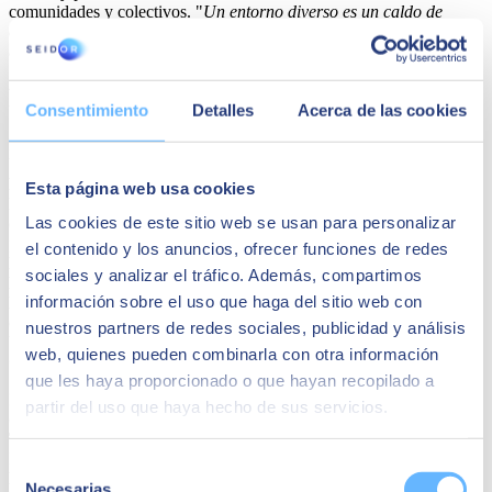
comunidades y colectivos. "
Un entorno diverso es un caldo de
cultivo para ideas disruptivas y soluciones innovadoras
", ha
añadido Barba.
Presencia de 15 centros de formación
Consentimiento
Detalles
Acerca de las cookies
Entre los centros que han participado en el encuentro, figuran la
Universitat Autónoma de Barcelona (UAB), la Universitat de
Barcelona (UB), la Universitat Politècnica de Catalunya (UPC),
Esta página web usa cookies
la Universitat de Vic, la Universitat Oberta de Catalunya
Las cookies de este sitio web se usan para personalizar
(UOC), la Universitat de València (UV) y ESADE.
Además, han
participado centros de estudios especializados como
Elisava-
el contenido y los anuncios, ofrecer funciones de redes
Escuela Universitaria de Diseño e Ingeniería de Barcelona,
sociales y analizar el tráfico. Además, compartimos
BAU-Centro Universitario de Artes y Diseño de Barcelona y
información sobre el uso que haga del sitio web con
ENTI-Escuela de Nuevas Tecnologías Interactivas.
Los centros
de formación profesional que han asistido incluyen
La Salle-
nuestros partners de redes sociales, publicidad y análisis
Universitat Ramon Llull, Salesians, Vedruna Catalunya y
web, quienes pueden combinarla con otra información
Cicles Formatius Institut Cirviànum.
que les haya proporcionado o que hayan recopilado a
Los más de 450 estudiantes cursan estudios en áreas tan diversas
partir del uso que haya hecho de sus servicios.
como
Inteligencia Artificial, Ingeniería Informática,
Telecomunicaciones, Matemáticas, Gestión de Sistemas,
Ingeniería Multimedia, Diseño, Arte, Gestión Internacional,
Selección
Business Analytics, Administración y Dirección de Empresas y
Necesarias