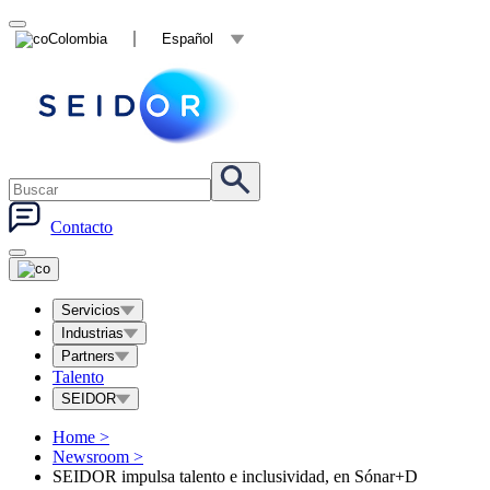
Colombia
Español
Contacto
Servicios
Industrias
Partners
Talento
SEIDOR
Home
>
Newsroom
>
SEIDOR impulsa talento e inclusividad, en Sónar+D