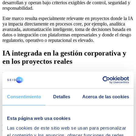
desarrollan y operan bajo criterios exigibles de control, seguridad y
responsabilidad.
Este marco resulta especialmente relevante en proyectos donde la IA
ya impacta directamente en procesos core, por ejemplo, analítica
avanzada, automatización inteligente, toma de decisiones basada en
datos o integración con plataformas empresariales y donde el riesgo
regulatorio, operativo o reputacional es elevado.
IA integrada en la gestión corporativa y
en los proyectos reales
La certificación actúa como marco operativo de la Política de
Gestión de la Inteligencia Artificial de SEIDOR, integrando roles
claros, métricas, análisis de riesgos y revisiones periódicas por parte
de la Dirección.
Consentimiento
Detalles
Acerca de las cookies
Según
David Pereira
,
Global Head of Data & AI de SEIDOR
,
“
el mayor riesgo hoy no es utilizar inteligencia artificial, sino
hacerlo sin un marco claro de control, trazabilidad y supervisión
humana
”. Pereira ha añadido que “
la ISO/IEC 42001 nos habilita
Esta página web usa cookies
para trasladar este modelo de gobernanza directamente a los
Las cookies de este sitio web se usan para personalizar
proyectos de cliente, ayudándoles a pasar de la experimentación a
una adopción industrial de la IA, con garantías técnicas,
el contenido y los anuncios, ofrecer funciones de redes