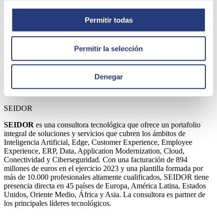
por ondas iniciada en 2025 con Bélgica y Perú, y alineada con la
hoja de ruta corporativa de expansión de estas capacidades al resto
de países donde opera. Este enfoque se apoya en el porfolio
Permitir todas
corporativo de certificaciones de la compañía, que incluye ISO
27001, 27017, 27018, 27701, 22301, ISO 20000-1 y ENS Alto.
Permitir la selección
Share
Denegar
Autor
SEIDOR
SEIDOR
es una consultora tecnológica que ofrece un portafolio
integral de soluciones y servicios que cubren los ámbitos de
Inteligencia Artificial, Edge, Customer Experience, Employee
Experience, ERP, Data, Application Modernization, Cloud,
Conectividad y Ciberseguridad. Con una facturación de 894
millones de euros en el ejercicio 2023 y una plantilla formada por
más de 10.000 profesionales altamente cualificados, SEIDOR tiene
presencia directa en 45 países de Europa, América Latina, Estados
Unidos, Oriente Medio, África y Asia. La consultora es partner de
los principales líderes tecnológicos.