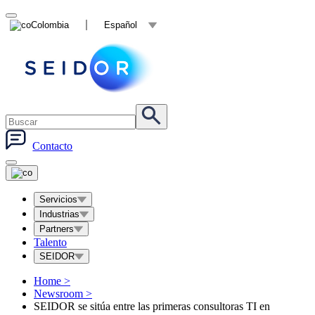
Colombia
Español
Contacto
Servicios
Industrias
Partners
Talento
SEIDOR
Home
>
Newsroom
>
SEIDOR se sitúa entre las primeras consultoras TI en