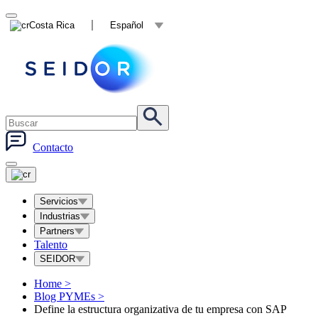
Costa Rica
Español
Contacto
Servicios
Industrias
Partners
Talento
SEIDOR
Home
>
Blog PYMEs
>
Define la estructura organizativa de tu empresa con SAP