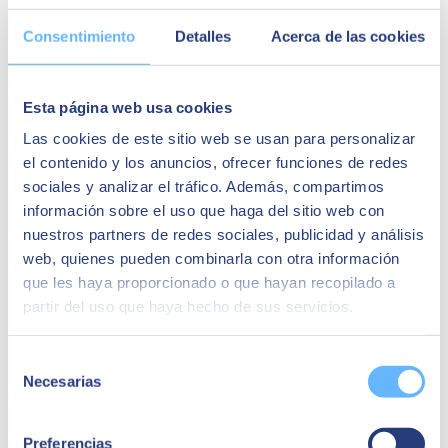
Varios factores influyen en la aceptación que se puede crear cuando
Consentimiento
Detalles
Acerca de las cookies
se introduce el eLearning.
- Factores sociales:
Esta página web usa cookies
Para muchas personas, la mayor ventaja del aprendizaje digital es
Las cookies de este sitio web se usan para personalizar
que son independientes del tiempo y el lugar. Sin embargo, este
el contenido y los anuncios, ofrecer funciones de redes
aspecto trae consigo inmediatamente una desventaja: La falta de
contacto con personas y profesores/as de ideas afines.
sociales y analizar el tráfico. Además, compartimos
información sobre el uso que haga del sitio web con
Ejemplos de medidas:
nuestros partners de redes sociales, publicidad y análisis
Establecer grupos de aprendizaje digital en los que los
web, quienes pueden combinarla con otra información
participantes en los cursos pueden intercambiarse y apoyarse
que les haya proporcionado o que hayan recopilado a
mutuamente
partir del uso que haya hecho de sus servicios.
Animar a los profesores/as a participar en la conversación y a
estar disponibles para preguntas
Permitir el intercambio en tiempo real a través de chats, foros
Selección
y videoconferencias
Necesarias
de
- Factores cognitivos:
consentimiento
Algunos empleados/as aportan más conocimientos previos que
Preferencias