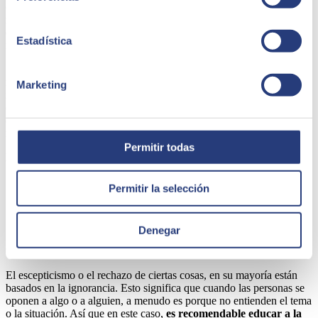
otros, ya sea por su formación o por su trabajo. Por supuesto,
les
resulta más fácil ponerse al día
. Los millenials, como nativos
digitales, por ejemplo, serán capaces de manejar el nuevo sistema
Estadística
mucho más rápido.
Se pueden hacer algunas cosas para asegurar que las personas
menos experimentadas puedan ponerse al día rápidamente. El diseño
Marketing
intuitivo de la plataforma de aprendizaje y el suministro de
contenido de alta calidad deberían ser algo natural. La atención se
centra claramente en la facilidad de uso, que puede optimizarse
mediante los siguientes puntos.
Permitir todas
Ejemplos de medidas:
Ofrecer cursos intensivos sobre cómo usar el software antes
Permitir la selección
de que empiece el curso
Preparar los cursos de prueba
Repartir un kit de inicio: Manual, auriculares y otros consejos
Denegar
- Factores motivacionales-emocionales:
El escepticismo o el rechazo de ciertas cosas, en su mayoría están
basados en la ignorancia. Esto significa que cuando las personas se
oponen a algo o a alguien, a menudo es porque no entienden el tema
o la situación. Así que en este caso,
es recomendable educar a la