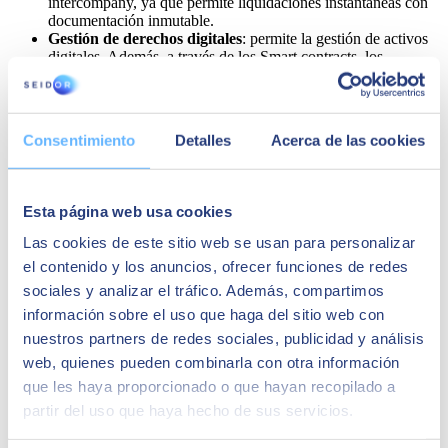
intercompany, ya que permite liquidaciones instantáneas con
documentación inmutable.
Gestión de derechos digitales
: permite la gestión de activos
digitales. Además, a través de los Smart contracts, los
contratos virtuales usados en ésta tecnología, calculan los
derechos de las transacciones mientras distribuyen dicha
información de forma segura, inmutable y visible.
Gestión de propiedad
: permite verificar la procedencia de la
Consentimiento
Detalles
Acerca de las cookies
propiedad. Mediante tokens digitales, se eliminan las
posibilidades de corrupción en las transacciones.
Historiales clínicos o docentes
: Blockchain permitiría la
compartición segura e inmutable de los historiales clínicos o
Esta página web usa cookies
de los currículos docentes personales.
Las cookies de este sitio web se usan para personalizar
En conclusión, podemos afirmar que esta tecnología
el contenido y los anuncios, ofrecer funciones de redes
afectará directamente a nuestras vidas de forma
creciente. Cualquier ámbito que requiera de la consulta
sociales y analizar el tráfico. Además, compartimos
de información centralizada para realizar transacciones
información sobre el uso que haga del sitio web con
puede ser un ámbito de aplicación.
nuestros partners de redes sociales, publicidad y análisis
web, quienes pueden combinarla con otra información
Numerosos sectores se pueden ver afectados
que les haya proporcionado o que hayan recopilado a
principalmente el financiero, el inmobiliario e incluso
partir del uso que haya hecho de sus servicios.
los sistemas de votaciones. Básicamente esta tecnología
remodelará la percepción actual que tenemos del dinero