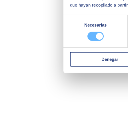
que hayan recopilado a parti
Selección
Necesarias
de
consentimiento
Denegar