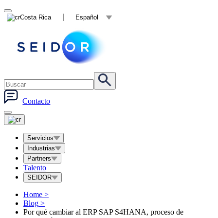
Costa Rica
Español
Contacto
Servicios
Industrias
Partners
Talento
SEIDOR
Home
>
Blog
>
Por qué cambiar al ERP SAP S4HANA, proceso de