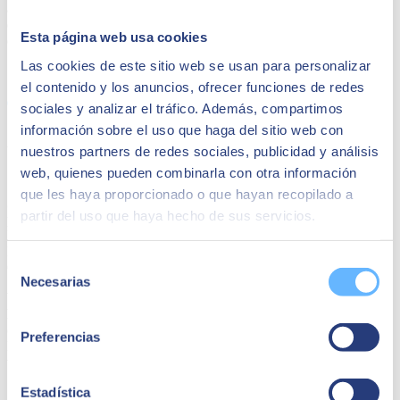
aplicaciones que hacen que su núcleo sea aún más inteligente. Por
eso, cuanto antes estemos modernizados, menos nos arriesgaremos a
Esta página web usa cookies
quedarnos desfasados con nuestro sistema actual.
Las cookies de este sitio web se usan para personalizar
Share
el contenido y los anuncios, ofrecer funciones de redes
sociales y analizar el tráfico. Además, compartimos
información sobre el uso que haga del sitio web con
Autor
nuestros partners de redes sociales, publicidad y análisis
web, quienes pueden combinarla con otra información
SEIDOR
que les haya proporcionado o que hayan recopilado a
SEIDOR
is a technology consulting firm offering a comprehensive
partir del uso que haya hecho de sus servicios.
portfolio of solutions and services, covering areas such as Artificial
Intelligence, Edge, Customer Experience, Employee Experience,
ERP, Data, Application Modernization, Cloud, Connectivity, and
Selección
Cybersecurity.
Necesarias
de
With €894 million in revenue for 2023 and a team of over 10,000
consentimiento
highly skilled professionals, SEIDOR has a direct presence in 45
countries across Europe, Latin America, the United States, the
Preferencias
Middle East, Africa, and Asia. The firm is a trusted partner of the
world’s leading technology providers.
Estadística
Quizá te puede interesar