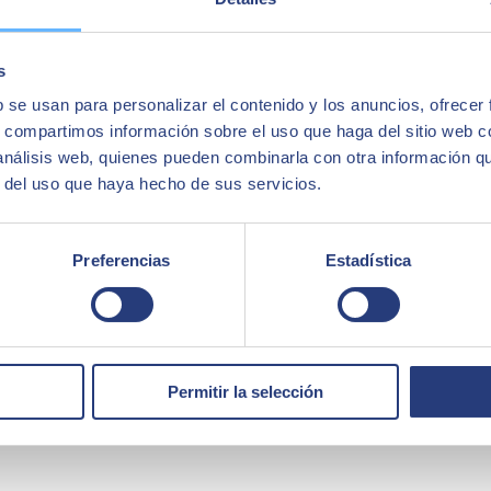
s
b se usan para personalizar el contenido y los anuncios, ofrecer
terior obsoleta a
Drupal
, asegurando la integridad y continuidad del ne
atur y adaptarse a las necesidades específicas del mercado de complemen
s, compartimos información sobre el uso que haga del sitio web 
 análisis web, quienes pueden combinarla con otra información q
r del uso que haya hecho de sus servicios.
etallado de los requisitos y una planificación estratégica. Se desarrol
ró una plataforma moderna
, escalable y eficiente que mejoró significati
Preferencias
Estadística
Permitir la selección