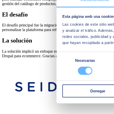
gestión del catálogo de productos.
El desafío
Esta página web usa cookie
Las cookies de este sitio we
El desafío principal fue la migración de datos desde una plataforma an
personalizar la plataforma para reflejar la identidad de la marca Coln
y analizar el tráfico. Ademá
redes sociales, publicidad y
La solución
que hayan recopilado a parti
La solución implicó un enfoque en fases, comenzando con un análisis d
Selección
Drupal para ecommerce. Gracias a esta implementación,
Colnatur log
Necesarias
de
consentimiento
Denegar