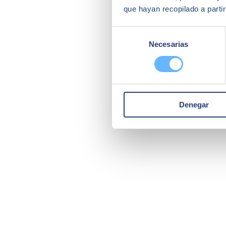
que hayan recopilado a parti
Selección
Necesarias
de
consentimiento
Denegar