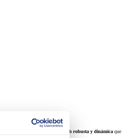
ió en desarrollar una
plataforma web robusta y dinámica
que
sponibles durante la fiesta.