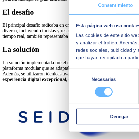
Consentimiento
El desafío
El principal desafío radicaba en crear un sitio web capaz de
gestionar
Esta página web usa cookie
diverso, incluyendo turistas y residentes de todas las edades. La integ
Las cookies de este sitio we
tiempo real, también representaba un reto técnico considerable.
y analizar el tráfico. Ademá
La solución
redes sociales, publicidad y
que hayan recopilado a parti
La solución implementada fue el
desarrollo del sitio web utilizando D
plataforma modular que se adaptaba a las necesidades específicas del 
Selección
Además, se utilizaron técnicas avanzadas de caché y balanceo de carga
experiencia digital excepcional
, consolidándose como un referente e
Necesarias
de
consentimiento
Denegar