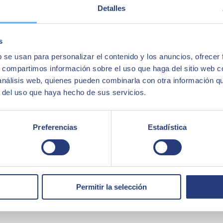
Detalles
 un tráfico elevado sin comprometer la velocidad y la estabilidad
. 
s
ración de múltiples funcionalidades, como la geolocalización de eventos,
b se usan para personalizar el contenido y los anuncios, ofrecer
s, compartimos información sobre el uso que haga del sitio web 
 análisis web, quienes pueden combinarla con otra información q
r del uso que haya hecho de sus servicios.
rupal
, un sistema de gestión de contenidos conocido por su flexibilidad
evento. Se implementaron módulos personalizados para la gestión de eve
 para asegurar un rendimiento óptimo incluso durante los picos de tráf
n la organización de eventos multitudinarios.
Preferencias
Estadística
Permitir la selección