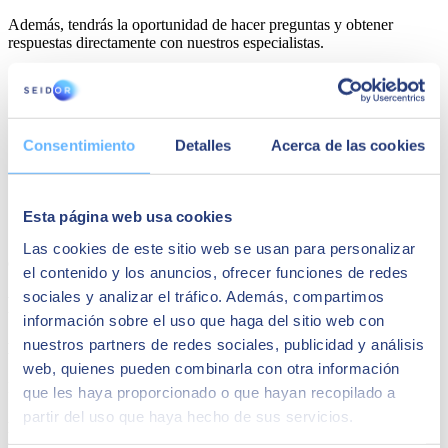
Además, tendrás la oportunidad de hacer preguntas y obtener
respuestas directamente con nuestros especialistas.
¿Qué aprenderás en este webinar?
Introducción a Looker
: Conoce las características clave y
cómo se integra en el ecosistema de Google Cloud.
Consentimiento
Detalles
Acerca de las cookies
Creación de Dashboards
: Aprende a construir
visualizaciones que cuenten la historia detrás de tus datos.
Mejores Prácticas
: Descubre consejos y trucos para
maximizar el uso de Looker en tu organización.
Esta página web usa cookies
¡Inscríbete ya y descubre cómo sacar el máximo valor de todos tus
Las cookies de este sitio web se usan para personalizar
datos con Looker!
el contenido y los anuncios, ofrecer funciones de redes
sociales y analizar el tráfico. Además, compartimos
Ponentes
información sobre el uso que haga del sitio web con
nuestros partners de redes sociales, publicidad y análisis
Nicolas Vivot
web, quienes pueden combinarla con otra información
D&A Director en SEIDOR
que les haya proporcionado o que hayan recopilado a
partir del uso que haya hecho de sus servicios.
Pepi Degano