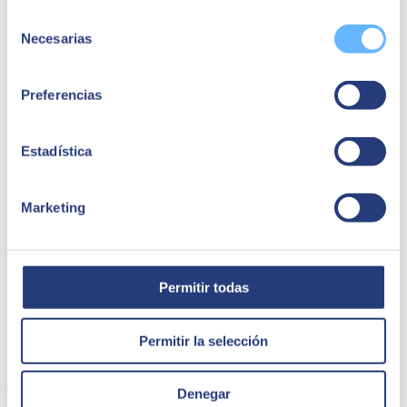
Cloud BI & Data Analytics Specialist en Google Cloud
Selección
Necesarias
de
Daniel Sagrera
consentimiento
D&A Manager en SEIDOR
Preferencias
Estadística
Marketing
Permitir todas
QUIÉNES SOMOS
Permitir la selección
Denegar