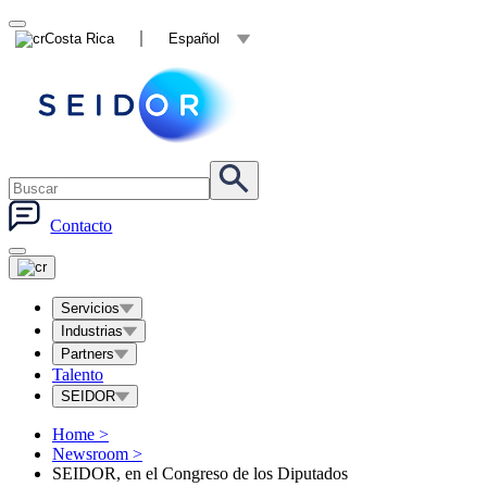
Costa Rica
Español
Contacto
Servicios
Industrias
Partners
Talento
SEIDOR
Home
>
Newsroom
>
SEIDOR, en el Congreso de los Diputados