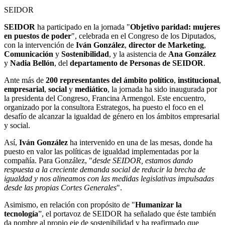
SEIDOR
SEIDOR
ha participado en la jornada "
Objetivo paridad: mujeres
en puestos de poder
", celebrada en el Congreso de los Diputados,
con la intervención de
Iván González
,
director de Marketing
,
Comunicación
y
Sostenibilidad
, y la asistencia de
Ana González
y
Nadia Bellón
, del
departamento de Personas de SEIDOR
.
Ante más de
200 representantes del ámbito político
,
institucional
,
empresarial
,
social
y
mediático
, la jornada ha sido inaugurada por
la presidenta del Congreso, Francina Armengol. Este encuentro,
organizado por la consultora Estrategos, ha puesto el foco en el
desafío de alcanzar la igualdad de género en los ámbitos empresarial
y social.
Así,
Iván González
ha intervenido en una de las mesas, donde ha
puesto en valor las políticas de igualdad implementadas por la
compañía. Para González, "
desde SEIDOR, estamos dando
respuesta a la creciente demanda social de reducir la brecha de
igualdad y nos alineamos con las medidas legislativas impulsadas
desde las propias Cortes Generales
".
Asimismo, en relación con propósito de "
Humanizar la
tecnología
”, el portavoz de SEIDOR ha señalado que éste también
da nombre al propio eje de sostenibilidad y ha reafirmado que