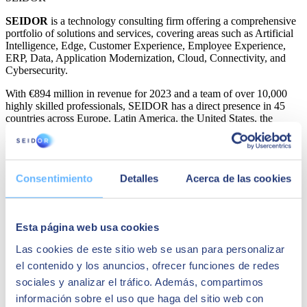
SEIDOR
is a technology consulting firm offering a comprehensive
portfolio of solutions and services, covering areas such as Artificial
Intelligence, Edge, Customer Experience, Employee Experience,
ERP, Data, Application Modernization, Cloud, Connectivity, and
Cybersecurity.
With €894 million in revenue for 2023 and a team of over 10,000
highly skilled professionals, SEIDOR has a direct presence in 45
countries across Europe, Latin America, the United States, the
Middle East, Africa, and Asia. The firm is a trusted partner of the
world’s leading technology providers.
Quizá te puede interesar
Consentimiento
Detalles
Acerca de las cookies
Esta página web usa cookies
Las cookies de este sitio web se usan para personalizar
el contenido y los anuncios, ofrecer funciones de redes
sociales y analizar el tráfico. Además, compartimos
información sobre el uso que haga del sitio web con