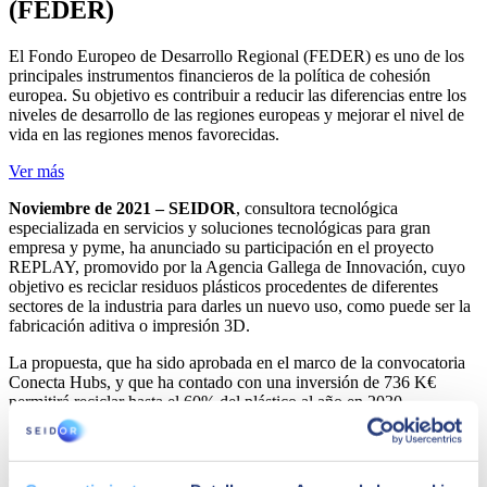
(FEDER)
El Fondo Europeo de Desarrollo Regional (FEDER) es uno de los
principales instrumentos financieros de la política de cohesión
europea. Su objetivo es contribuir a reducir las diferencias entre los
niveles de desarrollo de las regiones europeas y mejorar el nivel de
vida en las regiones menos favorecidas.
Ver más
Noviembre de 2021 – SEIDOR
, consultora tecnológica
especializada en servicios y soluciones tecnológicas para gran
empresa y pyme, ha anunciado su participación en el proyecto
REPLAY, promovido por la Agencia Gallega de Innovación, cuyo
objetivo es reciclar residuos plásticos procedentes de diferentes
sectores de la industria para darles un nuevo uso, como puede ser la
fabricación aditiva o impresión 3D.
La propuesta, que ha sido aprobada en el marco de la convocatoria
Conecta Hubs, y que ha contado con una inversión de 736 K€
permitirá reciclar hasta el 60% del plástico al año en 2030.
La iniciativa, en la que ha participado un consorcio formado por las
empresas Utingal, Enso, Moveratus, Ecoplas y SEIDOR, tiene
como fin impulsar la primera solución integral inteligente de