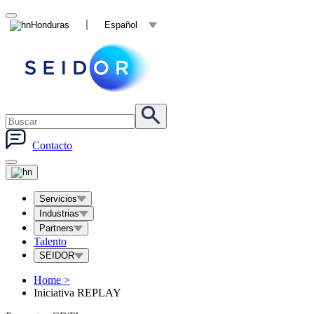
Honduras
Español
Contacto
Servicios
Industrias
Partners
Talento
SEIDOR
Home
>
Iniciativa REPLAY