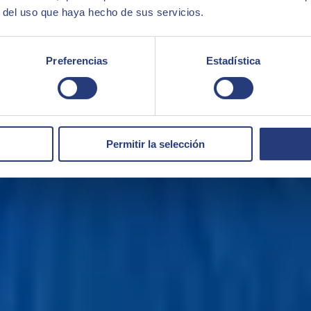
r del uso que haya hecho de sus servicios.
Preferencias
Estadística
Permitir la selección