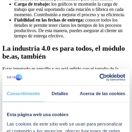
Carga de trabajo:
los gráficos te mostrarán la carga de
trabajo que está soportando cada estación o fábrica en cada
momento. Contribuirán a mejorar el proceso y su eficiencia.
Fiabilidad en las fechas de entrega:
conocer todos los
detalles te permite tener claros los tiempos de los procesos
productivos. De esta manera, puedes asegurar al cliente un
tiempo de entrega efectivo.
La industria 4.0 es para todos, el módulo
be.as, también
Estar integrado es sencillo y no está reñido con el tamaño de la
empresa. Hoy en día, existen soluciones tecnológicas
pensadas
para cualquier negocio,
independientemente del sector en el que
desarrolle su actividad.
Consentimiento
Detalles
Acerca de las cookies
El módulo Beas, que se integra en el ERP SAP Business One,
te
proporciona una mayor eficiencia en el sector de la producción. Esto
se consigue teniendo un control y unos conocimientos claros del
desarrollo de la cadena de producción. El fin es
mejorar la
Esta página web usa cookies
eficiencia y rentabilidad,
ofreciendo nuevas experiencias a los
clientes y generando mayores corrientes de valor.
Las cookies de este sitio web se usan para personalizar
el contenido y los anuncios, ofrecer funciones de redes
Seidor acredita una dilatada experiencia en implantaciones SAP y