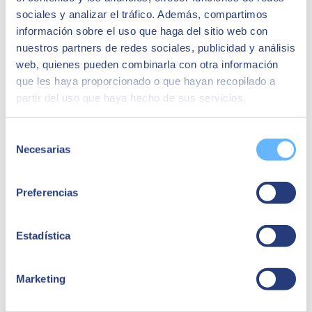
Beas dando cobertura en cualquier país del mundo.
¿Hablamos?
sociales y analizar el tráfico. Además, compartimos
información sobre el uso que haga del sitio web con
nuestros partners de redes sociales, publicidad y análisis
web, quienes pueden combinarla con otra información
que les haya proporcionado o que hayan recopilado a
partir del uso que haya hecho de sus servicios.
Selección
Necesarias
de
consentimiento
Preferencias
Estadística
SAP Business One
Descubre como Be.as cómo puede hacer crecer tu negocio sea cual
Marketing
sea tu sector dentro de la industria.
Descargar dossier