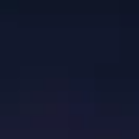
Premios
Premios
Premios
Mostrar todo
IBM
Microsoft
SAP
Mostrar todo
Mostrar todo
Adobe
IBM
Microsoft
Others
SAP