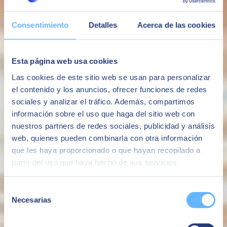
Consentimiento
Detalles
Acerca de las cookies
SAP Pinnacle Award
Sales Success, Small Enterprise category
Esta página web usa cookies
Las cookies de este sitio web se usan para personalizar
el contenido y los anuncios, ofrecer funciones de redes
sociales y analizar el tráfico. Además, compartimos
información sobre el uso que haga del sitio web con
nuestros partners de redes sociales, publicidad y análisis
web, quienes pueden combinarla con otra información
que les haya proporcionado o que hayan recopilado a
partir del uso que haya hecho de sus servicios.
Selección
Necesarias
de
consentimiento
SAP Global Intelligent Spend and Business Network
Partner Excellence Award 2024 for Customer