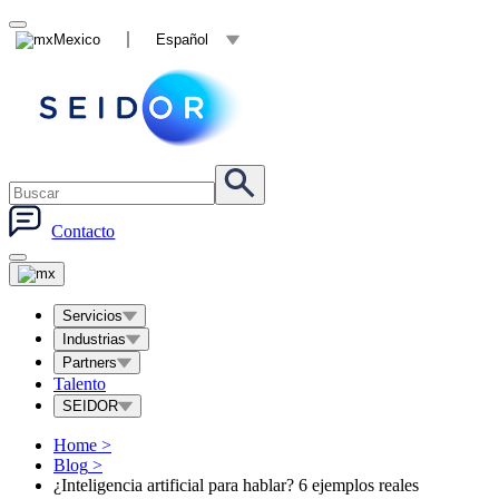
Mexico
Español
Contacto
Servicios
Industrias
Partners
Talento
SEIDOR
Home
>
Blog
>
¿Inteligencia artificial para hablar? 6 ejemplos reales