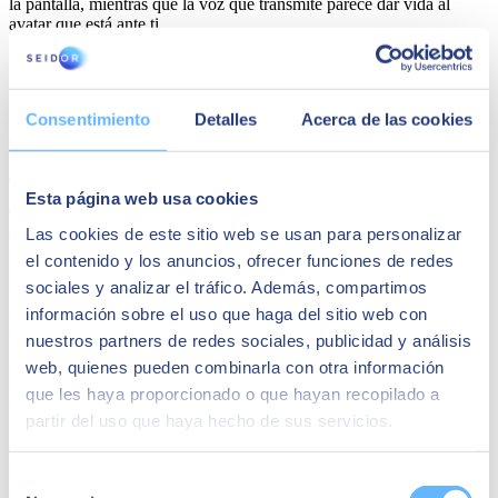
la pantalla, mientras que la voz que transmite parece dar vida al
avatar que está ante ti.
Eviebot
Se llama Evie y, tal y como sucede con Boibot, es una IA que
Consentimiento
Detalles
Acerca de las cookies
aprende de lo que los seres humanos le dicen. Cuando esta avatar
tiene que contestarte, recoge la información de su amplia base de
datos.
Esta página web usa cookies
Tal y como sucedió en el caso anterior, reconocidos youtubers
Las cookies de este sitio web se usan para personalizar
colgaron vídeos de sus conversaciones con este bot con identidad
propia. La información que maneja está sincronizada con sus labios
el contenido y los anuncios, ofrecer funciones de redes
y sus gestos, dando lugar a un personaje artificial bastante logrado.
sociales y analizar el tráfico. Además, compartimos
información sobre el uso que haga del sitio web con
Kuki
nuestros partners de redes sociales, publicidad y análisis
web, quienes pueden combinarla con otra información
Kuki, anteriormente conocido como Mitsuku, es un chatbot de
última generación que puede hacer las funciones de una «amiga
que les haya proporcionado o que hayan recopilado a
virtual» capaz de conversar con el usuario.
partir del uso que haya hecho de sus servicios.
Creada por el ingeniero inglés Steve Worswick, ganó el prestigioso
Premio Loebner durante 5 años (2013, 16, 17, 18 y 19). Este
Selección
galardón se otorga al chatbot que cuenta con las características más