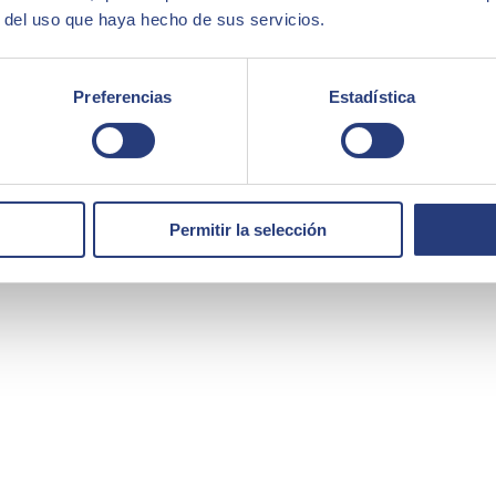
r del uso que haya hecho de sus servicios.
es de gestión, venta y preventa de soluciones integradas, cuenta con ex
Preferencias
Estadística
ciones ERP S/4HANA y ByDesign en Seidor.
Permitir la selección