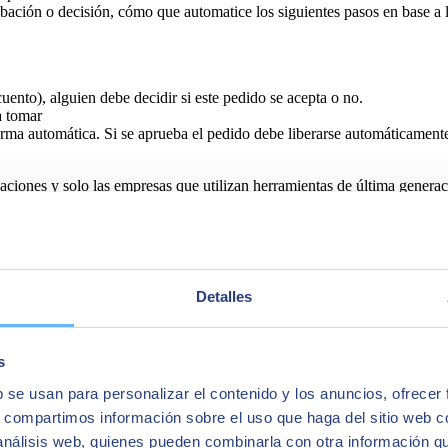
bación o decisión, cómo que automatice los siguientes pasos en base a l
uento), alguien debe decidir si este pedido se acepta o no.
a tomar
forma automática. Si se aprueba el pedido debe liberarse automáticamen
zaciones y solo las empresas que utilizan herramientas de última genera
cluye dentro de sus funcionalidades un gestor de
workflows de aproba
ñadido a las empresas a un coste muy reducido. Esto libera mucho tiemp
Detalles
s
b se usan para personalizar el contenido y los anuncios, ofrecer
s, compartimos información sobre el uso que haga del sitio web 
 análisis web, quienes pueden combinarla con otra información q