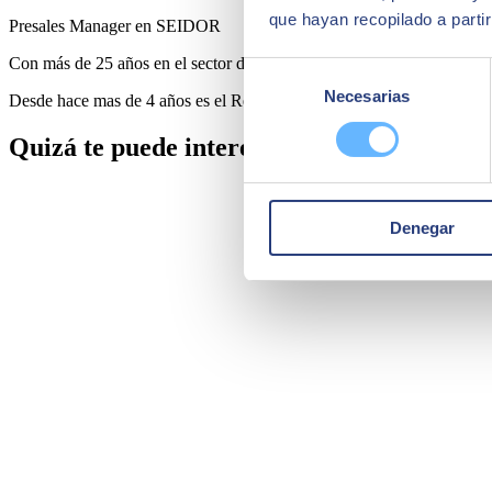
que hayan recopilado a parti
Presales Manager en SEIDOR
Con más de 25 años en el sector de consultoria IT, ejerciendo funcion
Selección
Necesarias
de
Desde hace mas de 4 años es el Responsable de Preventa para solu
consentimiento
Quizá te puede interesar
Denegar