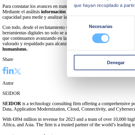
que hayan recopilado a parti
Para constatar los avances en materia de inclusión dentro de una orga
Mediante el análisis
información demográfica
y de empleo, las compa
capacidad para medir y analizar la diversidad no solo ayuda a las empr
Selección
Necesarias
de
Con todo, desde el reclutamiento sin fronteras hasta la eliminación de
herramientas digitales no solo se amplía su la atracción de talento, si
consentimiento
que continuamos avanzando en la
era digital,
es esencial que las org
valorado y respaldado para alcanzar su máximo potencial. Todas las b
humanismo.
Share
Denegar
Autor
SEIDOR
SEIDOR
is a technology consulting firm offering a comprehensive p
Data, Application Modernization, Cloud, Connectivity, and Cybersecu
With €894 million in revenue for 2023 and a team of over 10,000 high
Africa, and Asia. The firm is a trusted partner of the world’s leading 