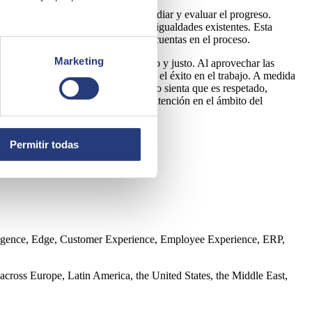
tura de datos que son capaces de mediar y evaluar el progreso.
as específicas para abordar las desigualdades existentes. Esta
 la transparencia y la rendición de cuentas en el proceso.
Marketing
 para un mundo laboral más equitativo y justo. Al aprovechar las
que la variedad de perfiles refuerza el éxito en el trabajo. A medida
mentar espacios donde cada individuo sienta que es respetado,
ación juega un papel digno de toda atención en el ámbito del
Permitir todas
ntelligence, Edge, Customer Experience, Employee Experience, ERP,
across Europe, Latin America, the United States, the Middle East,