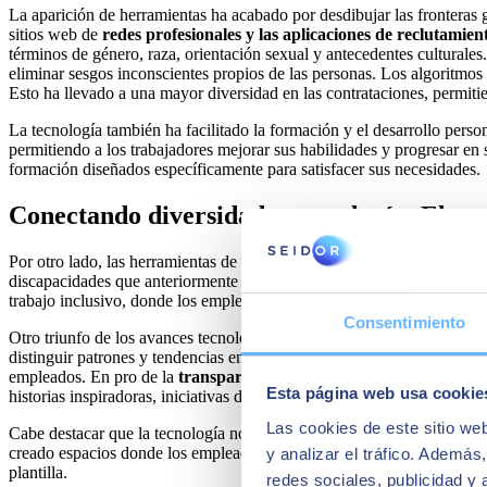
La aparición de herramientas ha acabado por desdibujar las fronteras 
sitios web de
redes profesionales y las aplicaciones de reclutamien
términos de género, raza, orientación sexual y antecedentes culturales
eliminar sesgos inconscientes propios de las personas. Los algoritmos 
Esto ha llevado a una mayor diversidad en las contrataciones, permiti
La tecnología también ha facilitado la formación y el desarrollo pers
permitiendo a los trabajadores mejorar sus habilidades y progresar en
formación diseñados específicamente para satisfacer sus necesidades.
Conectando diversidad y tecnología: El ava
Por otro lado, las herramientas de colaboración en línea han permitido
discapacidades que anteriormente podrían haber tenido que sortear bar
trabajo inclusivo, donde los empleados pueden compartir ideas y opini
Consentimiento
Otro triunfo de los avances tecnológicos es haber asistido a las compa
distinguir patrones y tendencias en las cantidades que cobran los miemb
empleados. En pro de la
transparencia,
las
redes sociales
y las plata
Esta página web usa cookie
historias inspiradoras, iniciativas de responsabilidad social corporativa
Las cookies de este sitio we
Cabe destacar que la tecnología no solo ha permitido una mayor diver
creado espacios donde los empleados pueden compartir ideas, perspect
y analizar el tráfico. Ademá
plantilla.
redes sociales, publicidad y