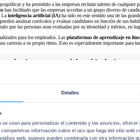
geográficas y ha permitido a las empresas reclutar talento de cualquier
to
han facilitado que las empresas accedan a un grupo diverso de candid
. La
inteligencia artificial (IA)
ha sido en este sentido una de las grand
pueden analizar currículos y evaluar candidatos en función de sus habili
endo que las personas sean evaluadas por su idoneidad y méritos, en lug
onalizados para los empleados. Las
plataformas de aprendizaje en líne
 sus carreras a su propio ritmo. Esto es especialmente importante para 
nce hacia un entorno laboral inclusivo
 a los equipos trabajar juntos de forma remota y en tiempo real, lo que
reras para participar en el trabajo de oficina tradicional. Además, las
ones sin temor a represalias.
Detalles
ñías en su labor de
analizar los datos
de las remuneraciones internas e i
ros del equipo, cosa que permite a las empresas lidiar las con las injus
formas han abierto una ventana para demostrar que se cumplen los está
s
 y políticas de diversidad en línea, lo que solidifica una cultura empresar
b se usan para personalizar el contenido y los anuncios, ofrecer
sidad demográfica en el lugar de trabajo, sino también una mayor riquez
ivas y experiencias de vida diversas. Con ellas se intercambian conoc
s, compartimos información sobre el uso que haga del sitio web 
 análisis web, quienes pueden combinarla con otra información q