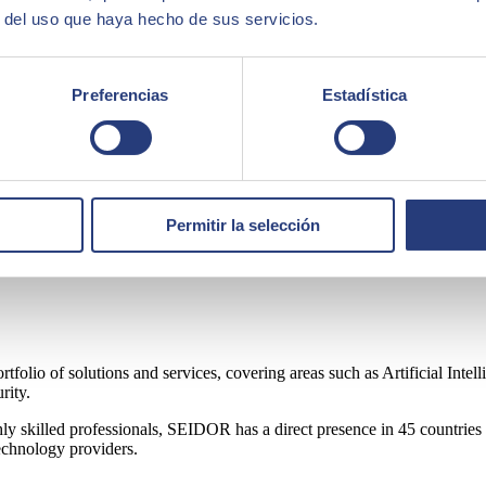
r del uso que haya hecho de sus servicios.
nización, las empresas pueden confiar en herramientas basadas en la lec
ñías pueden identificar áreas donde se necesitan mejoras y tomar medid
esas a cumplir con sus objetivos de inclusión, sino que también fomenta
Preferencias
Estadística
 sesgos en el proceso de selección, la tecnología ha allanado el camino
no que también se fomenta una cultura empresarial inclusiva que entiende 
anizaciones sigan utilizando la tecnología de manera estratégica para fo
ases anteriormente expuestas son, a su vez, una prueba de que la innov
Permitir la selección
ortfolio of solutions and services, covering areas such as Artificial I
rity.
ly skilled professionals, SEIDOR has a direct presence in 45 countries 
technology providers.