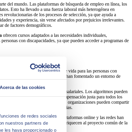
 parte del mundo. Las plataformas de búsqueda de empleo en línea, los
atos. Esto ha llevado a una fuerza laboral más heterogénea en
es revolucionarias de los procesos de selección, ya que ayuda a
dades y experiencia, sin verse afectados por prejuicios irrelevantes.
ar de factores demográficos.
a
ofrecen cursos adaptados a las necesidades individuales,
las personas con discapacidades, ya que pueden acceder a programas de
 ha supuesto una mejora de calidad de vida para las personas con
 plataformas de comunicación en línea han fomentado un entorno de
Acerca de las cookies
dentificar así posibles disparidades salariales. Los algoritmos pueden
ticias salariales y garantizar una compensación justa para todos los
ndares de diversidad e inclusión. Las organizaciones pueden compartir
ial que valora y celebra las diferencias.
 funciones de redes sociales
a de líneas de pensamiento. Las plataformas online y las redes han
imientos y opiniones variadas que enriquecen al proyecto común de la
con nuestros partners de
ue les haya proporcionado o