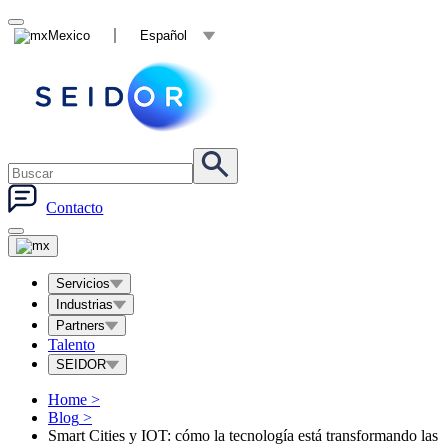
Mexico
Español
Contacto
Servicios
Industrias
Partners
Talento
SEIDOR
Home
>
Blog
>
Smart Cities y IOT: cómo la tecnología está transformando las