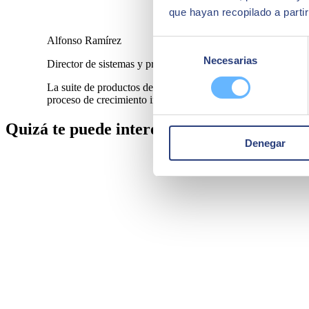
que hayan recopilado a parti
Alfonso Ramírez
Selección
Necesarias
de
Director de sistemas y procesos del Grupo Virto
consentimiento
La suite de productos de SAP que hemos integrado en nuestr
proceso de crecimiento internacional.
Quizá te puede interesar
Denegar