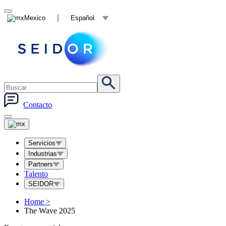
Mexico
Español
Contacto
Servicios
Industrias
Partners
Talento
SEIDOR
Home
>
The Wave 2025