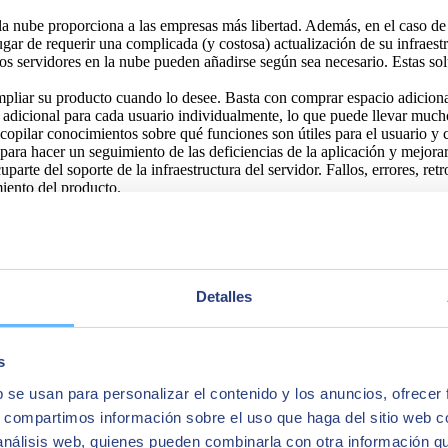
la nube proporciona a las empresas más libertad. Además, en el caso de
ar de requerir una complicada (y costosa) actualización de su infraestr
 los servidores en la nube pueden añadirse según sea necesario. Estas s
ampliar su producto cuando lo desee. Basta con comprar espacio adicional
r adicional para cada usuario individualmente, lo que puede llevar much
opilar conocimientos sobre qué funciones son útiles para el usuario y 
para hacer un seguimiento de las deficiencias de la aplicación y mejorar
cuparte del soporte de la infraestructura del servidor. Fallos, errores, re
miento del producto.
 nube, los miembros del equipo pueden ver y compartir información de f
da la empresa, lo que aumenta el interés y el compromiso.
egura en el mismo estilo en un sistema basado en la nube. Puedes prese
icaciones si todo el mundo tiene acceso a la misma información.
supone un ahorro de tiempo para los departamentos de TI. Como las actu
centrarse en otras tareas relevantes.
Detalles
son más fáciles de desplegar que las tradicionales. Por ejemplo, alguna
 puede automatizar el aprovisionamiento de servidores.
s
b se usan para personalizar el contenido y los anuncios, ofrecer
s, compartimos información sobre el uso que haga del sitio web 
 análisis web, quienes pueden combinarla con otra información q