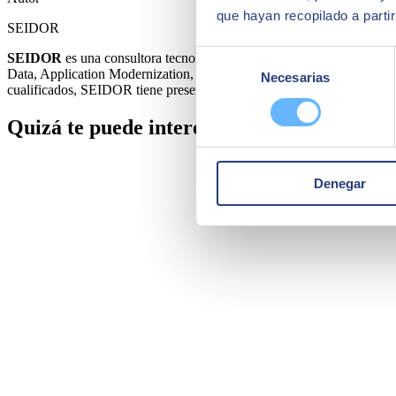
que hayan recopilado a parti
SEIDOR
Selección
SEIDOR
es una consultora tecnológica que ofrece un portafolio int
Data, Application Modernization, Cloud, Conectividad y Cibersegurida
Necesarias
de
cualificados, SEIDOR tiene presencia directa en 45 países de Europa, 
consentimiento
Quizá te puede interesar
Denegar