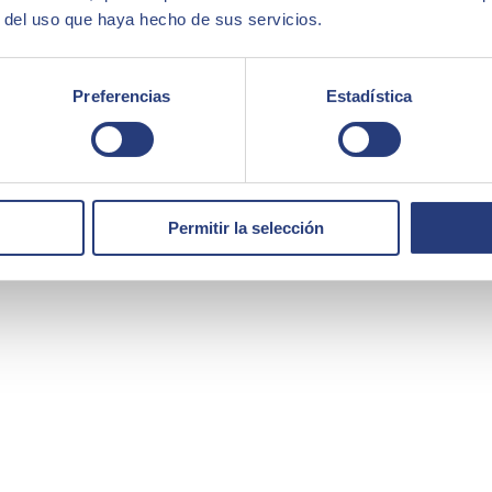
r del uso que haya hecho de sus servicios.
egral de soluciones y servicios que cubren los ámbitos de Inteligencia 
d. Con una facturación de 894 millones de euros en el ejercicio 2023 
Preferencias
Estadística
América Latina, Estados Unidos, Oriente Medio, África y Asia. La consul
Permitir la selección