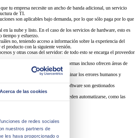
 que tu empresa necesite un ancho de banda adicional, un servicio
uctura de TI.
oluciones son aplicables bajo demanda, por lo que sólo paga por lo que
 en la nube y listo. En el caso de los servicios de hardware, esto es
o tiempo y esfuerzo.
cuáles no, teniendo acceso a información sobre la experiencia del
 el producto con la siguiente versión.
trocesos y otras cosas del servidor: de todo esto se encarga el proveedor
orma fácil y segura. Algunas plataformas incluso ofrecen áreas de
rvar la coherencia de los datos, eliminar los errores humanos y
alizaciones y el mantenimiento del software son gestionados
Acerca de las cookies
s partes del proceso de despliegue pueden automatizarse, como las
 funciones de redes sociales
con nuestros partners de
ue les haya proporcionado o