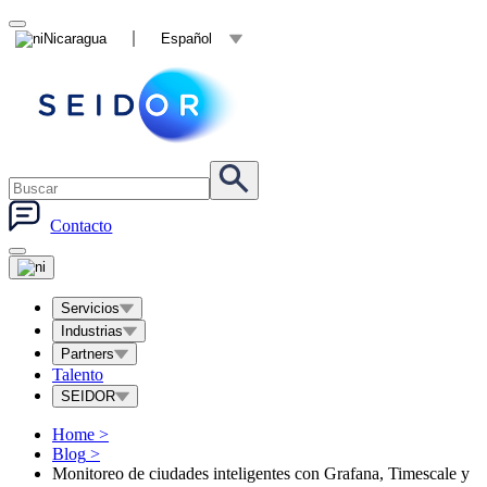
Nicaragua
Español
Contacto
Servicios
Industrias
Partners
Talento
SEIDOR
Home
>
Blog
>
Monitoreo de ciudades inteligentes con Grafana, Timescale y