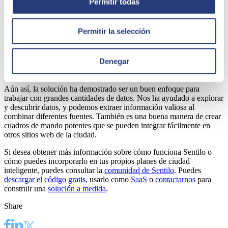
Permitir todas
data
Por supuesto, siempre hay que tener en cuenta que cuando trabajas
Permitir la selección
con grandes volúmenes de datos y aplicar filtros, debes optimizar las
consultas, agregar índices o limitar los datos que el panel puede
administrar, especialmente si esas funciones están abiertas al público.
Denegar
Esto es importante si deseas mantener bajos los costos y brindar
resultados rápidos al ejecutar tus consultas.
Aún así, la solución ha demostrado ser un buen enfoque para
trabajar con grandes cantidades de datos. Nos ha ayudado a explorar
y descubrir datos, y podemos extraer información valiosa al
combinar diferentes fuentes. También es una buena manera de crear
cuadros de mando potentes que se pueden integrar fácilmente en
otros sitios web de la ciudad.
Si desea obtener más información sobre cómo funciona Sentilo o
cómo puedes incorporarlo en tus propios planes de ciudad
inteligente, puedes consultar la
comunidad de Sentilo
. Puedes
descargar el código gratis
, usarlo como
SaaS
o
contactarnos
para
construir una
solución a medida
.
Share