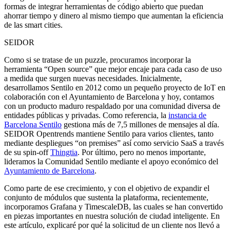
formas de integrar herramientas de código abierto que puedan
ahorrar tiempo y dinero al mismo tiempo que aumentan la eficiencia
de las smart cities.
SEIDOR
Como si se tratase de un puzzle, procuramos incorporar la
herramienta “Open source” que mejor encaje para cada caso de uso
a medida que surgen nuevas necesidades. Inicialmente,
desarrollamos Sentilo en 2012 como un pequeño proyecto de IoT en
colaboración con el Ayuntamiento de Barcelona y hoy, contamos
con un producto maduro respaldado por una comunidad diversa de
entidades públicas y privadas. Como referencia, la
instancia de
Barcelona Sentilo
gestiona más de 7,5 millones de mensajes al día.
SEIDOR Opentrends mantiene Sentilo para varios clientes, tanto
mediante despliegues “on premises” así como servicio SaaS a través
de su spin-off
Thingtia
. Por último, pero no menos importante,
lideramos la Comunidad Sentilo mediante el apoyo económico del
Ayuntamiento de Barcelona
.
Como parte de ese crecimiento, y con el objetivo de expandir el
conjunto de módulos que sustenta la plataforma, recientemente,
incorporamos Grafana y TimescaleDB, las cuales se han convertido
en piezas importantes en nuestra solución de ciudad inteligente. En
este artículo, explicaré por qué la solicitud de un cliente nos llevó a