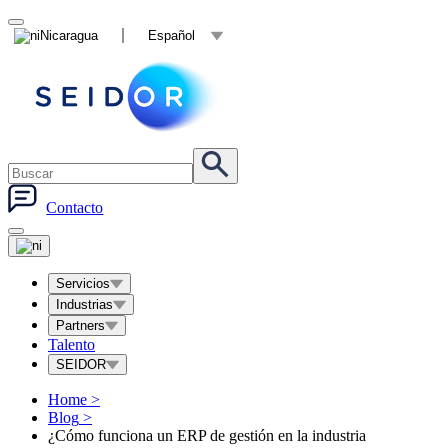
Nicaragua
Español
Contacto
Servicios
Industrias
Partners
Talento
SEIDOR
Home
>
Blog
>
¿Cómo funciona un ERP de gestión en la industria