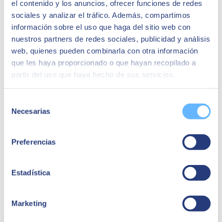
el contenido y los anuncios, ofrecer funciones de redes
imprescindible en el proceso de creación de un bot.
sociales y analizar el tráfico. Además, compartimos
Hay herramientas gratuitas de prototipado rápido para chatbots. Una
información sobre el uso que haga del sitio web con
de las que más recomendamos, pese a no ser infalible para todas las
nuestros partners de redes sociales, publicidad y análisis
plataformas es Bot Society. Cuando la utilices, ve con cuidado con
el limitador de caracteres o el uso de imágenes.
web, quienes pueden combinarla con otra información
que les haya proporcionado o que hayan recopilado a
partir del uso que haya hecho de sus servicios.
Selección
Necesarias
de
consentimiento
Preferencias
Estadística
Marketing