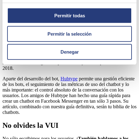
Elige una plataforma fiable
Permitir todas
Facebook Messenger es la plataforma más popular para alojar
chatbots. Pero aunque lo parezca,
no es la única
. Elige la que mejor
Permitir la selección
se adapte estratégicamente y técnicamente a las necesidades de tu
cliente: Slack, Whatsapp, Twitter, Telegram... ¿Quizás un chatbot
nativo? En SEIDOR, a través de nuestra Venture Builder The Carrot
Cake, hemos impulsado la compañía
Hubtype
, un gran aliado a la
Denegar
hora de construir y gestionar los bots. Esta compañía ubicada en
Barcelona ha conseguido el premio a mejor Startup de chatbots de
2018.
Aparte del desarrollo del bot,
Hubtype
permite una gestión eficiente
de los bots, el seguimiento de las métricas de uso del chatbot y lo
más importante: el control absoluto de la conversación con los
usuarios. Los amigos de Hubtype han hecho una guía rápida para
crear un chatbot en Facebook Messenger en tan sólo 3 pasos. Su
artículo, combinado con nuestra guía definitiva, serán tu biblia de los
chatbots.
No olvides la VUI
No sólo escribimos para los usuarios.
¡También hablamos a los