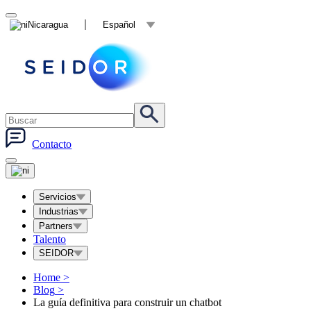
Nicaragua
Español
Contacto
Servicios
Industrias
Partners
Talento
SEIDOR
Home
>
Blog
>
La guía definitiva para construir un chatbot