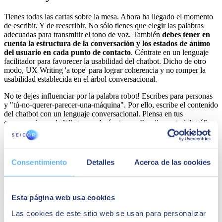
Tienes todas las cartas sobre la mesa. Ahora ha llegado el momento
de escribir. Y de reescribir. No sólo tienes que elegir las palabras
adecuadas para transmitir el tono de voz. También
debes tener en
cuenta la estructura de la conversación y los estados de ánimo
del usuario en cada punto de contacto
. Céntrate en un lenguaje
facilitador para favorecer la usabilidad del chatbot. Dicho de otro
modo, UX Writing 'a tope' para lograr coherencia y no romper la
usabilidad establecida en el árbol conversacional.
No te dejes influenciar por la palabra robot! Escribes para personas
y "tú-no-querer-parecer-una-máquina". Por ello, escribe el contenido
del chatbot con un lenguaje conversacional. Piensa en tus
conversaciones de Whatsapp. Apóyate con Emoji y material gráfico
que ayude al usuario a conversar y navegar a la vez por esta interfaz
visual.
Prototipado rápido
Consentimiento
Detalles
Acerca de las cookies
Hasta ahora, todo ha pasado en un Excel y en árboles
conversacionales. A pesar de que son documentos de trabajo
Esta página web usa cookies
óptimos, aburrirás a tus interlocutores cuando los presentes. Lo
entenderán mejor si los ponemos en el lugar de los usuarios. Por eso
Las cookies de este sitio web se usan para personalizar
es importante prototipar rápido el diseño del chatbot
. Es