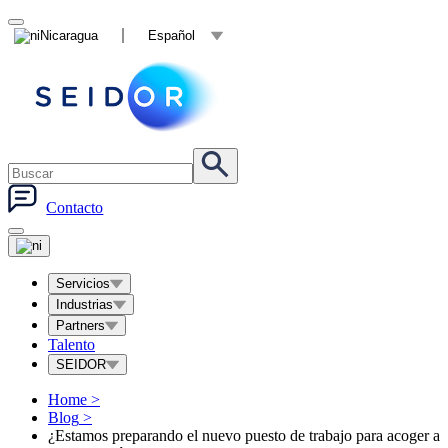
Nicaragua
Español
Contacto
Servicios
Industrias
Partners
Talento
SEIDOR
Home
>
Blog
>
¿Estamos preparando el nuevo puesto de trabajo para acoger a