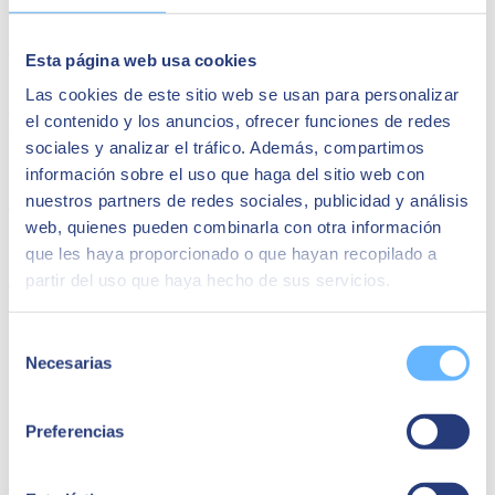
reciente en el que explicamos el concepto de
employee experience
y
profundiza en sus factores clave para su influencia positiva en las
corporaciones.
Esta página web usa cookies
Precisamente desde SEIDOR ponemos a disposición de las
Las cookies de este sitio web se usan para personalizar
organizaciones el impulso de la EX con nuestros servicios de
el contenido y los anuncios, ofrecer funciones de redes
consultoría. Con proyectos totalmente focalizados en productividad,
sociales y analizar el tráfico. Además, compartimos
colaboración, flexibilidad, movilidad… y también seguridad.
información sobre el uso que haga del sitio web con
El joven talento es un bien muy preciado, lamentablemente, bastante
nuestros partners de redes sociales, publicidad y análisis
escaso y la tecnología puede ayudarnos.
web, quienes pueden combinarla con otra información
Share
que les haya proporcionado o que hayan recopilado a
partir del uso que haya hecho de sus servicios.
Autor
Selección
Necesarias
de
SEIDOR
consentimiento
SEIDOR
es una consultora tecnológica que ofrece un portafolio
integral de soluciones y servicios que cubren los ámbitos de
Preferencias
Inteligencia Artificial, Edge, Customer Experience, Employee
Experience, ERP, Data, Application Modernization, Cloud,
Conectividad y Ciberseguridad. Con una facturación de 894