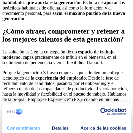
habilidades que aporta esta generación.
Es hora de
ajustar las
prácticas
habituales de oficina, así como la formación y el
crecimiento personal, para
sacar el máximo partido de la nueva
generación.
¿Cómo atraer, comprometer y retener a
los mejores talentos de esta generación?
La solución está en la concepción de un
espacio de trabajo
moderno,
capaz precisamente de influir en el bienestar, en el
sentimiento de pertenencia y en la flexibilidad laboral.
Porque la generación Z busca empresas que adopten un enfoque
tecnológico de la
experiencia del empleado.
Desde la fase de
reclutamiento de candidatos, pasando por el onboarding y el
refuerzo diario de las capacidades de productividad y colaboración,
hasta la movilidad y flexibilidad en el puesto de trabajo. Hablamos
de la propia “Employee Experience” (EX), cuando en muchas
organizaciones casi solo se pone el foco en la “Customer
Experience”. ¿Y qué pasa con la experiencia del empleado? Se trata
de un conjunto de aspectos que incluye experiencias e interacciones,
cuyo enfoque debe ser impulsado desde la dirección de las empresas
y que implica necesariamente, tanto al departamento de Recursos
Consentimiento
Detalles
Acerca de las cookies
Humanos, como al de IT. Te recomiendo la lectura de un artículo