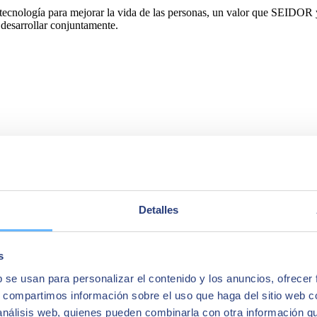
ecnología para mejorar la vida de las personas, un valor que SEIDOR y
desarrollar conjuntamente.
egral de soluciones y servicios que cubren los ámbitos de Inteligencia 
d. Con una facturación de 894 millones de euros en el ejercicio 2023 
América Latina, Estados Unidos, Oriente Medio, África y Asia. La consul
Detalles
s
b se usan para personalizar el contenido y los anuncios, ofrecer
s, compartimos información sobre el uso que haga del sitio web 
 análisis web, quienes pueden combinarla con otra información q