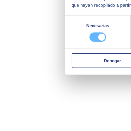
que hayan recopilado a parti
Selección
Necesarias
de
consentimiento
Denegar