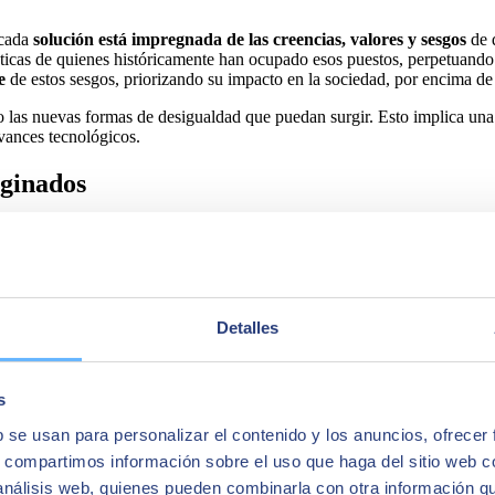
 cada
solución está impregnada de las creencias, valores y sesgos
de q
sticas de quienes históricamente han ocupado esos puestos, perpetuando 
e
de estos sesgos, priorizando su impacto en la sociedad, por encima de 
 las nuevas formas de desigualdad que puedan surgir. Esto implica una v
vances tecnológicos.
rginados
 y desarrollo de tecnología son esenciales
ya que solamente mediante 
mplo, el diseño de dispositivos que consideren las limitaciones físicas 
a experta consecuencia de su propia trayectoria vital y, por lo tanto, 
ivo
.
gica. Se trata de
considerar más de una única dimensión de desigu
Detalles
afectan a las personas, desde la orientación sexual, la discapacidad o la
e forma global, y no simplemente sumando los desafíos de cada colectiv
a ofrecer soluciones verdaderamente inclusivas
.
s
clusión social
, siempre y cuando se conciba, diseñe y se implemente, d
b se usan para personalizar el contenido y los anuncios, ofrecer
iere la participación activa
de todos y cada uno de los sectores de la
s, compartimos información sobre el uso que haga del sitio web 
 los avances tecnológicos. La inclusión es mucho más que un ideal, es 
 análisis web, quienes pueden combinarla con otra información q