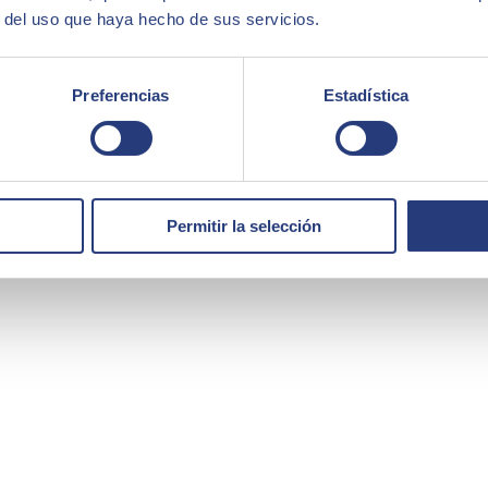
r del uso que haya hecho de sus servicios.
Preferencias
Estadística
n y sostenibilidad en SEIDOR. Ha desarrollado sus más de 20 años de ca
Permitir la selección
nizaciones a competir a través de la tecnología. Iván es además colabor