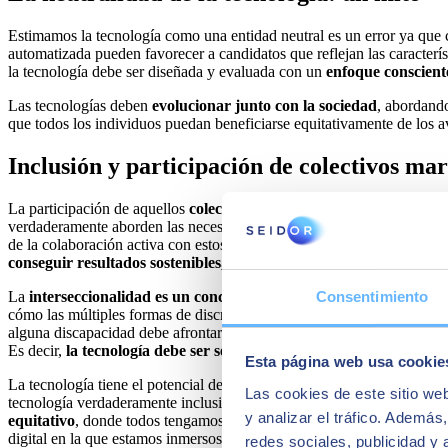
Estimamos la tecnología como una entidad neutral es un error ya que
automatizada pueden favorecer a candidatos que reflejan las caracterí
la tecnología debe ser diseñada y evaluada con un
enfoque conscient
Las tecnologías deben
evolucionar junto con la sociedad
, abordando
que todos los individuos puedan beneficiarse equitativamente de los a
Inclusión y participación de colectivos ma
La participación de aquellos
colectivos marginados en la concepción
verdaderamente aborden las necesidades de todas las personas. Por eje
de la colaboración activa con estos grupos ya que, cada persona, es un
conseguir resultados sostenibles, controlados y dirigidos al colect
La
interseccionalidad es un concepto crucial
en la inclusión tecnoló
Consentimiento
cómo las múltiples formas de discriminación interactúan entre ellas y 
alguna discapacidad debe afrontar barreras que deben ser entendidas d
Es decir,
la tecnología debe ser sensible a estas complejidades par
Esta página web usa cookie
La tecnología tiene el potencial de ser una
fuerza positiva para la in
Las cookies de este sitio we
tecnología verdaderamente inclusiva es un
desafío continuo que requ
y analizar el tráfico. Ademá
equitativo
, donde todos tengamos la oportunidad de beneficiarnos de
digital en la que estamos inmersos.
redes sociales, publicidad y