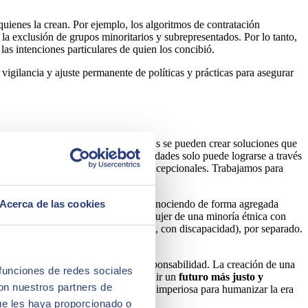
uienes la crean. Por ejemplo, los algoritmos de contratación
la exclusión de grupos minoritarios y subrepresentados. Por lo tanto,
las intenciones particulares de quien los concibió.
igilancia y ajuste permanente de políticas y prácticas para asegurar
la inclusión de diversas perspectivas se pueden crear soluciones que
o mentales de usuarios con discapacidades solo puede lograrse a través
puede hacer contribuciones únicas y excepcionales. Trabajamos para
aldad
, como el género o la raza, reconociendo de forma agregada
Acerca de las cookies
 edad, entre otras muchas. Así, una mujer de una minoría étnica con
o afectado (mujer, etnia minoritaria, con discapacidad), por separado.
esde su origen, con conciencia y responsabilidad. La creación de una
 funciones de redes sociales
 sociedad. Solo así podremos construir un
futuro más justo y
con nuestros partners de
una responsabilidad y una necesidad imperiosa para humanizar la era
ue les haya proporcionado o