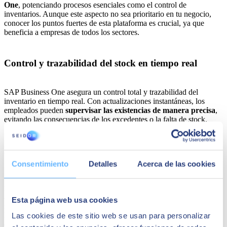
One
, potenciando procesos esenciales como el control de
inventarios. Aunque este aspecto no sea prioritario en tu negocio,
conocer los puntos fuertes de esta plataforma es crucial, ya que
beneficia a empresas de todos los sectores.
Control y trazabilidad del stock en tiempo real
SAP Business One asegura un control total y trazabilidad del
inventario en tiempo real. Con actualizaciones instantáneas, los
empleados pueden
supervisar las existencias de manera precisa
,
evitando las consecuencias de los excedentes o la falta de stock.
Planificación de Necesidades de Materiales (MRP)
Consentimiento
Detalles
Acerca de las cookies
Equipado con avanzadas funciones MRP, la plataforma de SAP
mejora la planificación de materiales
. Permite una gestión
avanzada de las demandas de la empresa y evita que la cadena de
Esta página web usa cookies
suministro se desequilibre. Unifica toda la información en un solo
lugar e integra el control de inventarios con el resto de los
Las cookies de este sitio web se usan para personalizar
departamentos.