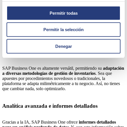
SAP Business se convierte en el
cerebro operativo de tu empresa
.
Por eso, no solo sirve para mejorar el control de inventarios, sino
Permitir todas
para integrar este y otros procesos con distintas áreas. Logra que los
departamentos de compras o ventas trabajen con los mismos
objetivos y colaboren con otros ámbitos, como el de la facturación o
los recursos humanos.
Permitir la selección
Soporte para diversas metodologías de gestión de
Denegar
inventarios
SAP Business One es altamente versátil, permitiendo su
adaptación
a diversas metodologías de gestión de inventarios
. Sea que
apuestes por procedimientos novedosos o tradicionales, la
plataforma se adapta milimétricamente a tu negocio. Así, no tienes
que cambiar nada, solo optimizarlo.
Analítica avanzada e informes detallados
Gracias a la IA, SAP Business One ofrece
informes detallados