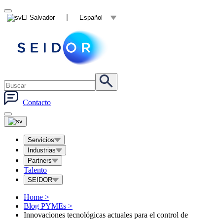
El Salvador
Español
Contacto
Servicios
Industrias
Partners
Talento
SEIDOR
Home
>
Blog PYMEs
>
Innovaciones tecnológicas actuales para el control de