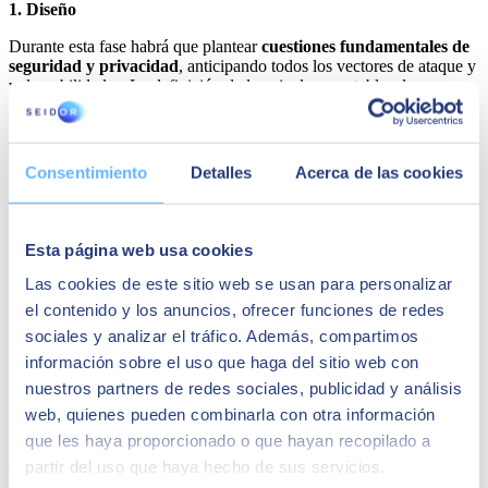
1. Diseño
Durante esta fase habrá que plantear
cuestiones fundamentales de
seguridad y privacidad
, anticipando todos los vectores de ataque y
vulnerabilidades. La definición de los niveles aceptables de
seguridad y privacidad al principio de un proyecto ayuda a un
equipo a comprender los riesgos asociados a problemas de
seguridad, corregir fallos de seguridad durante el desarrollo y aplicar
los niveles adecuados de seguridad y privacidad a lo largo de todo el
Consentimiento
Detalles
Acerca de las cookies
proyecto.
2. Implementación
Esta página web usa cookies
Antes de insertar el código en el repositorio, será necesario realizar
revisiones
para aumentar la calidad general y reducir el riesgo de
Las cookies de este sitio web se usan para personalizar
errores. El análisis de código fuente es un elemento clave en la
el contenido y los anuncios, ofrecer funciones de redes
revisión de código estático para encontrar posibles vulnerabilidades
sociales y analizar el tráfico. Además, compartimos
en el código que no se está ejecutando, Asimismo, será necesario
prevenir los ataques
por inyección con la validación de entradas
información sobre el uso que haga del sitio web con
para evitar que los datos con formato incorrecto se conserven en la
nuestros partners de redes sociales, publicidad y análisis
base de datos o desencadenen errores en otros componentes. La
web, quienes pueden combinarla con otra información
codificación de salidas proporciona defensas por niveles para
aumentar la seguridad del sistema como un todo.
que les haya proporcionado o que hayan recopilado a
partir del uso que haya hecho de sus servicios.
También será esencial separar los datos de producción, y no