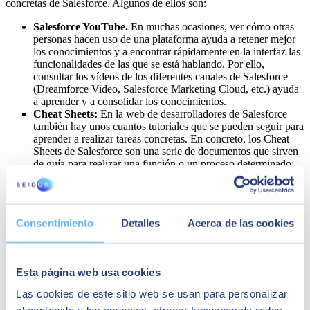
concretas de Salesforce. Algunos de ellos son:
Salesforce YouTube.
En muchas ocasiones, ver cómo otras
personas hacen uso de una plataforma ayuda a retener mejor
los conocimientos y a encontrar rápidamente en la interfaz las
funcionalidades de las que se está hablando. Por ello,
consultar los vídeos de los diferentes canales de Salesforce
(Dreamforce Video, Salesforce Marketing Cloud, etc.) ayuda
a aprender y a consolidar los conocimientos.
Cheat Sheets:
En la web de desarrolladores de Salesforce
también hay unos cuantos tutoriales que se pueden seguir para
aprender a realizar tareas concretas. En concreto, los Cheat
Sheets de Salesforce son una serie de documentos que sirven
de guía para realizar una función o un proceso determinado:
ayudan a dirimir qué aplicación para automatizar los procesos
es mejor, detallan cómo se ha de crear una fórmula o ayudan a
utilizar la API de Salesforce.
Conceptos básicos para realizar informes en Salesforce.
Consentimiento
Detalles
Acerca de las cookies
Aprender a realizar informes en Salesforce es una de las tareas
más necesarias: el CRM preserva una gran cantidad de datos
sobre clientes potenciales, cuentas u oportunidades, pero para
poder analizarlos es necesario redactar informes que permitan
Esta página web usa cookies
llegar a conclusiones concretas. En Trailhead también hay
numerosos módulos dedicados a la elaboración de informes.
Las cookies de este sitio web se usan para personalizar