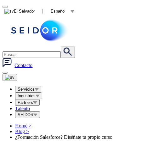
El Salvador
Español
Contacto
Servicios
Industrias
Partners
Talento
SEIDOR
Home
>
Blog
>
¿Formación Salesforce? Diséñate tu propio curso