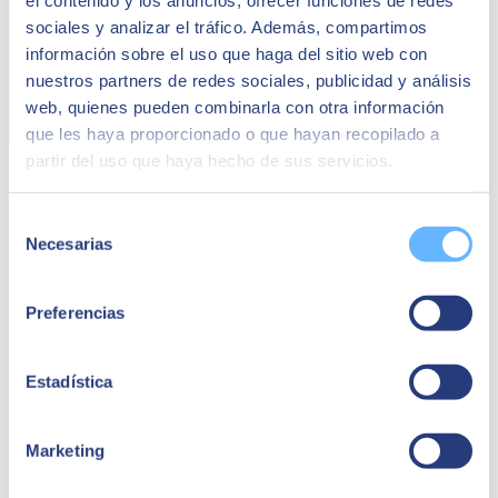
el contenido y los anuncios, ofrecer funciones de redes
sociales y analizar el tráfico. Además, compartimos
información sobre el uso que haga del sitio web con
nuestros partners de redes sociales, publicidad y análisis
web, quienes pueden combinarla con otra información
que les haya proporcionado o que hayan recopilado a
partir del uso que haya hecho de sus servicios.
Developer Workbooks
. Trailhead es la mejor plataforma
para comenzar a usar el CRM. Sin embargo, los
desarrolladores y administradores que quieran conocer a
Selección
fondo Force.com o Salesforce Platform para disponer de
Necesarias
de
aplicaciones concretas que automaticen ciertos procesos
cuentan con otros recursos disponibles. Por ejemplo, hay una
consentimiento
serie de manuales para administradores y desarrolladores de
Force.com que redirigen a una ruta determinada en Trailhead.
Preferencias
Lightning Platform Fundamentals
. Lightning Platform es
una plataforma de Salesforce para crear e implementar
aplicaciones en la nube. Con el fin de aprender a
Estadística
desarrollarlas fácilmente, la compañía pone a disposición de
los usuarios una guía online o en PDF para disponer de toda
la información fácilmente.
Marketing
Consejos y guías de implementación
. Además de ofrecer
formación, Salesforce echa una mano a los usuarios
ofreciendo los detalles para realizar acciones específicas en su