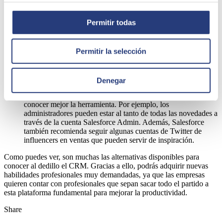
menú Ayuda. Por ejemplo, sus Tip Sheets and Implementation
Guides ayudan a conocer las capacidades de Salesforce y
Permitir todas
cómo aprovecharse de ellas.
Admin Hero
. Creado por Brent Downey, x7, cuyo trabajo ha
sido alabado por la propia empresa, el blog Admin Hero
proporciona información y tutoriales muy útiles. Por ejemplo,
Permitir la selección
el detallado post Zero to Hero guía al usuario a través de
diferentes capítulos para aprender a ser un administrador de
Salesforce.
Denegar
Una
lista de Twitter con expertos en Salesforce
y en ventas
también puede ser una gran fuente de información para
conocer mejor la herramienta. Por ejemplo, los
administradores pueden estar al tanto de todas las novedades a
través de la cuenta Salesforce Admin. Además, Salesforce
también recomienda seguir algunas cuentas de Twitter de
influencers en ventas que pueden servir de inspiración.
Como puedes ver, son muchas las alternativas disponibles para
conocer al dedillo el CRM. Gracias a ello, podrás adquirir nuevas
habilidades profesionales muy demandadas, ya que las empresas
quieren contar con profesionales que sepan sacar todo el partido a
esta plataforma fundamental para mejorar la productividad.
Share