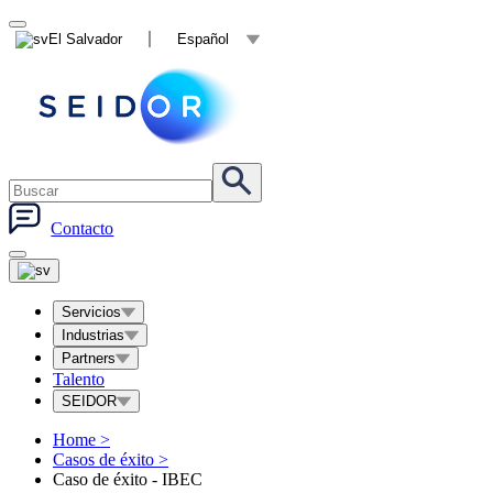
El Salvador
Español
Contacto
Servicios
Industrias
Partners
Talento
SEIDOR
Home
>
Casos de éxito
>
Caso de éxito - IBEC