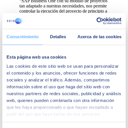
“SAP Business One con su módulo de proyectos
tan adaptado a nuestras necesidades, nos permite
controlar la ejecución del proyecto de principio a
fin”. Nuestras unidades de negocio están todas
conectadas en un único sistema”.
Quizá te puede interesar
Consentimiento
Detalles
Acerca de las cookies
Esta página web usa cookies
Las cookies de este sitio web se usan para personalizar
el contenido y los anuncios, ofrecer funciones de redes
sociales y analizar el tráfico. Además, compartimos
información sobre el uso que haga del sitio web con
nuestros partners de redes sociales, publicidad y análisis
web, quienes pueden combinarla con otra información
que les haya proporcionado o que hayan recopilado a
partir del uso que haya hecho de sus servicios.