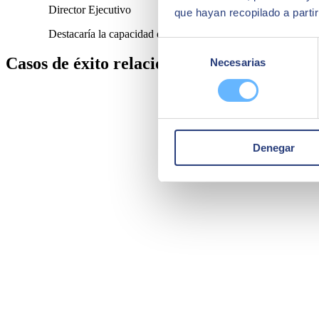
Director Ejecutivo
que hayan recopilado a parti
Destacaría la capacidad de la herramienta, nos ha permitido
Selección
Casos de éxito relacionados:
Necesarias
de
consentimiento
Denegar