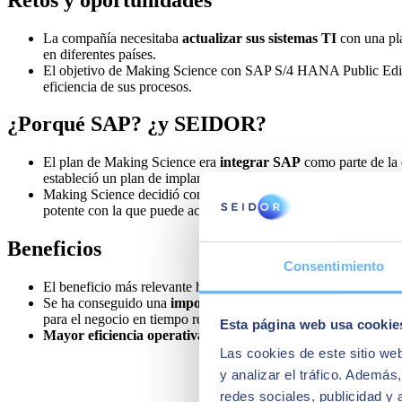
La compañía necesitaba
actualizar sus sistemas TI
con una pla
en diferentes países.
El objetivo de Making Science con SAP S/4 HANA Public Edit
eficiencia de sus procesos.
¿Porqué SAP? ¿y SEIDOR?
El plan de Making Science era
integrar SAP
como parte de la 
estableció un plan de implantación, conjuntamente con SEIDOR 
Making Science decidió confiar en
SEIDOR como partner tec
potente con la que puede acompañar en la implantación de la sol
Beneficios
Consentimiento
El beneficio más relevante ha sido la
transformación de su mo
Se ha conseguido una
importante reducción de las tareas rep
para el negocio en tiempo real.
Esta página web usa cookie
Mayor eficiencia operativa
y aumento en la productividad.
Las cookies de este sitio we
y analizar el tráfico. Ademá
redes sociales, publicidad y