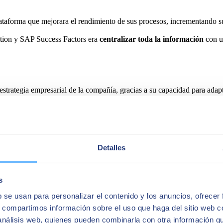
taforma que mejorara el rendimiento de sus procesos, incrementando su e
ion y SAP Success Factors era
centralizar toda la información
con un
estrategia empresarial de la compañía, gracias a su capacidad para adapt
en Italia, Francia, Reino Unido, Estados Unidos e Irlanda.
nológico
para este proyecto porque, además de ser líder en España en
ución en todos los países en los que la compañía está presente.
Detalles
delo de negocio
, incrementado la eficiencia y mejorando la estandariz
etitivas
a través de su automatización y la disponibilidad, para todos lo
s
b se usan para personalizar el contenido y los anuncios, ofrecer
s, compartimos información sobre el uso que haga del sitio web 
 análisis web, quienes pueden combinarla con otra información q