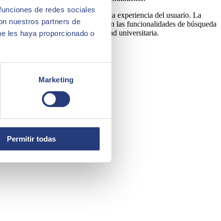
 funciones de redes sociales
o
y su flexibilidad para personalizar la experiencia del usuario. La
con nuestros partners de
e y escalable. Además, se optimizaron las funcionalidades de búsqueda
o
con las necesidades de la comunidad universitaria.
ue les haya proporcionado o
Marketing
Permitir todas