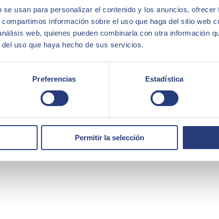
b se usan para personalizar el contenido y los anuncios, ofrecer
ebido a su
capacidad para manejar grandes cantidades de contenid
s, compartimos información sobre el uso que haga del sitio web 
ermitiendo a la universidad administrar el contenido de manera eficient
 y rápida
. El resultado fue un
portal web moderno, eficiente y alinead
 análisis web, quienes pueden combinarla con otra información q
r del uso que haya hecho de sus servicios.
Preferencias
Estadística
Permitir la selección