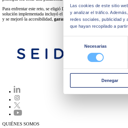
Las cookies de este sitio we
Para enfrentar este reto, se eligió Drupal como la herramienta clave d
y analizar el tráfico. Ademá
solución implementada incluyó el desarrollo de un sistema modular, p
y se mejoró la accesibilidad,
garantizando una navegación intuitiva
redes sociales, publicidad y
que hayan recopilado a parti
Selección
Necesarias
de
consentimiento
Denegar
QUIÉNES SOMOS