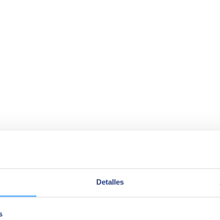
con Drupal
Detalles
ioso para renovar su portal web, con el objetivo de mejorar la
experi
s
ra integrarse con los sistemas internos existentes y soportar un alto vo