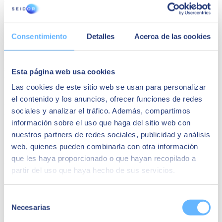
impulsores de los ODS
Según el barómetro, las empresas que han empezado a trabajar para
Consentimiento
Detalles
Acerca de las cookies
alinearse con la Agenda 2030 lo han hecho por dos motivos
principales: el ahorro de costes y la reputación. Así,
el 54% de las
compañías han afirmado introducir estas políticas de
sostenibilidad para economizar sus gastos
, al existir una
Esta página web usa cookies
correlación entre una mayor eficiencia de los procesos de
producción y la reducción del coste energético. El segundo factor
Las cookies de este sitio web se usan para personalizar
más valorado para impulsar políticas de sostenibilidad entre las
el contenido y los anuncios, ofrecer funciones de redes
compañías son los beneficios sobre la marca y la reputación, que
sociales y analizar el tráfico. Además, compartimos
alcanza un 53% de las empresas.
información sobre el uso que haga del sitio web con
ODS 7 y 12, los más valorados
nuestros partners de redes sociales, publicidad y análisis
web, quienes pueden combinarla con otra información
El informe resalta que el 55% de las compañías analizadas trabajan,
que les haya proporcionado o que hayan recopilado a
sobre todo, para alcanzar el ODS 12 ―alcanzar un consumo y
partir del uso que haya hecho de sus servicios.
producción sostenibles―, y el 51% el ODS 7―aumentar el
consumo de una energía asequible, segura, sostenible y moderna―.
Selección
Share
Necesarias
de
consentimiento