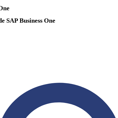
 One
s de SAP Business One