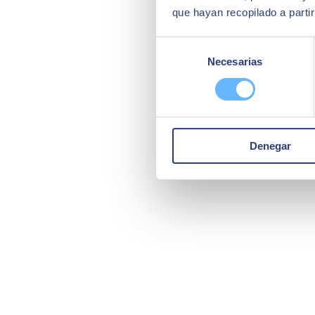
que hayan recopilado a parti
Selección
Necesarias
de
consentimiento
Denegar