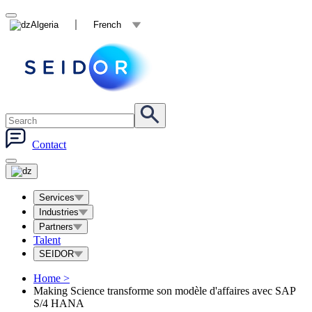
Algeria
French
Contact
Services
Industries
Partners
Talent
SEIDOR
Home
>
Making Science transforme son modèle d'affaires avec SAP
S/4 HANA