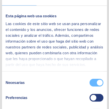
Esta página web usa cookies
Las cookies de este sitio web se usan para personalizar
el contenido y los anuncios, ofrecer funciones de redes
sociales y analizar el tráfico. Además, compartimos
información sobre el uso que haga del sitio web con
nuestros partners de redes sociales, publicidad y análisis
Javier Mora
web, quienes pueden combinarla con otra información
CIO de Making Science
que les haya proporcionado o que hayan recopilado a
partir del uso que haya hecho de sus servicios.
« Travailler avec SEIDOR a été une expérience
très positive, ils nous ont accompagnés dans la
mise en œuvre et aussi dans la phase
Selección
d'amélioration continue, nous aidant à mieux
Necesarias
comprendre nos processus commerciaux et nous
de
offrant le soutien nécessaire pour continuer à
consentimiento
croître et à augmenter notre productivité. En plus
d'améliorer la gestion quotidienne de la
Preferencias
comptabilité, des projets, de l'analyse financière
et de la gestion des ressources humaines. »