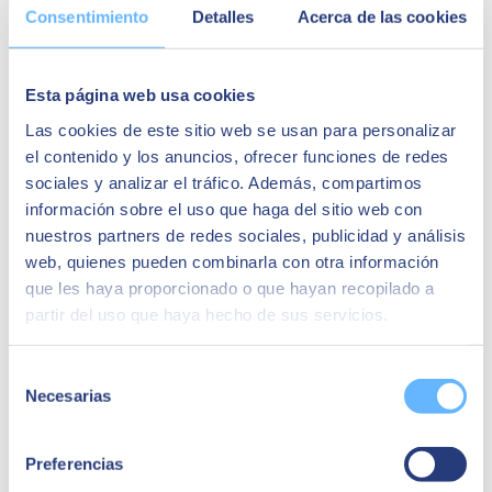
Consentimiento
Detalles
Acerca de las cookies
AGENDA
Comment garantir la cybersécurité sur les dispositifs
Esta página web usa cookies
corporatifs (endpoints).
Identification des risques sur les endpoints (ordinateurs,
Las cookies de este sitio web se usan para personalizar
mobiles, etc.).
el contenido y los anuncios, ofrecer funciones de redes
Stratégies de sécurité sur les endpoints du smart workplace.
sociales y analizar el tráfico. Además, compartimos
Cas réels : défis, objectifs et avantages.
Conclusions et recommandations.
información sobre el uso que haga del sitio web con
nuestros partners de redes sociales, publicidad y análisis
Intervenants :
web, quienes pueden combinarla con otra información
que les haya proporcionado o que hayan recopilado a
Juan Hidalgo
partir del uso que haya hecho de sus servicios.
Cybersecurity Business Unit Director
Selección
Fernando Urien
Necesarias
de
consentimiento
Digital Workplace Technical Director
Preferencias