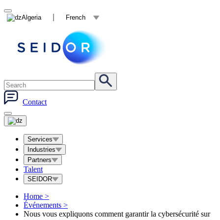
Algeria
French
Contact
Services
Industries
Partners
Talent
SEIDOR
Home
>
Événements
>
Nous vous expliquons comment garantir la cybersécurité sur