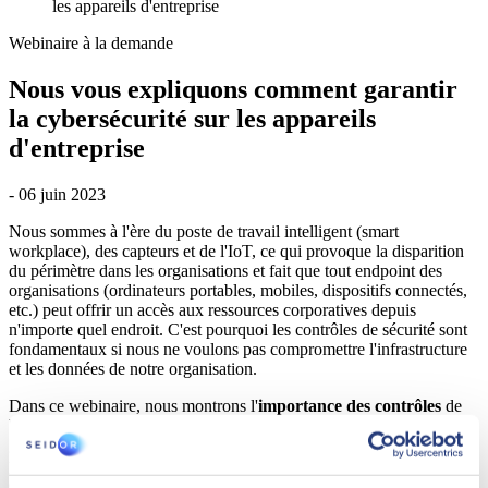
les appareils d'entreprise
Webinaire à la demande
Nous vous expliquons comment garantir
la cybersécurité sur les appareils
d'entreprise
- 06 juin 2023
Nous sommes à l'ère du poste de travail intelligent (smart
workplace), des capteurs et de l'IoT, ce qui provoque la disparition
du périmètre dans les organisations et fait que tout endpoint des
organisations (ordinateurs portables, mobiles, dispositifs connectés,
etc.) peut offrir un accès aux ressources corporatives depuis
n'importe quel endroit. C'est pourquoi les contrôles de sécurité sont
fondamentaux si nous ne voulons pas compromettre l'infrastructure
et les données de notre organisation.
Dans ce webinaire, nous montrons l'
importance des contrôles
de
base de la
sécurité du poste de travail
et de tout endpoint en
général, et leur place dans une
stratégie de cyber-défense
en
profondeur. De plus, nous explorons différents aspects et défis de la
cybersécurité à travers des projets de smart workplace réels.