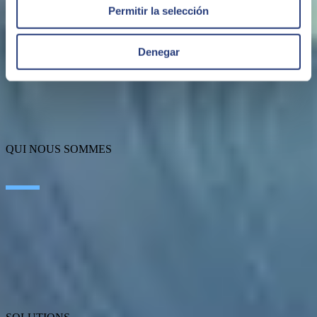
Permitir la selección
Denegar
QUI NOUS SOMMES
À propos de SEIDOR
Actualités
Blog
Où nous trouver
Talent
Prix