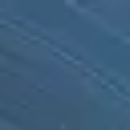
Tunisia
French
Contact
Services
Industries
Partenaires
Talent
SEIDOR
Home
>
ERP Ecosystem
>
SAP Business One
>