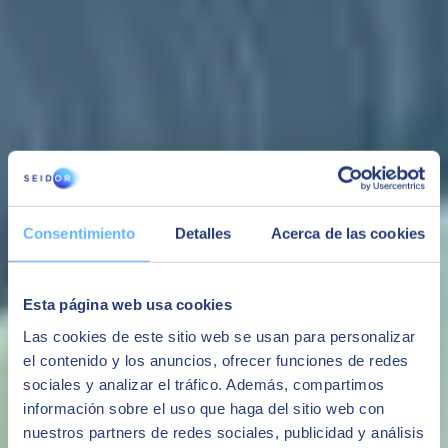
Une solution globale qui améliore et renforce la gestion complète de
vos entrepôts.
Proposition de valeur
Une solution
Adaptable
Intégrée
Modulaire
globale
Logiciel propre
Communication
Vous pouvez
Couvre toute la
avec service de
standard avec
choisir les modules
Consentimiento
Detalles
Acerca de las cookies
gestion avec
programmation
tout type
nécessaires, ce qui
une traçabilité
unique qui nous
d'ERP, les
vous permet de
complète.
permet de nous
entrepôts
minimiser le coût.
Multi-
adapter aux
automatiques et
Cette qualité vous
Esta página web usa cookies
entreprise,
processus et
les logiciels de
permet d'étendre
multi-centres,
aux besoins de
tiers.
des fonctionnalités
Las cookies de este sitio web se usan para personalizar
intégration avec
chaque
à l'avenir de façon
el contenido y los anuncios, ofrecer funciones de redes
la production,
entreprise.
standard.
sociales y analizar el tráfico. Además, compartimos
interface
multiple, etc.
información sobre el uso que haga del sitio web con
nuestros partners de redes sociales, publicidad y análisis