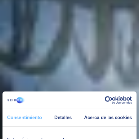
Recherche d'offres
Nous respectons les différences qui nous rendent uniques et
humains. Nous encourageons le talent féminin dans les STEAM,
l'égalité des chances et l'inclusion des personnes handicapées.
Équipe diversifiée et inclusive
Vous grandirez et vous développerez personnellement et
professionnellement, en participant à des projets au niveau local et
international, en travaillant avec les technologies de pointe, et en
bénéficiant de programmes de formation spécifiques.
Apprentissage dès le premier jour
Que vous soyez junior ou que vous ayez déjà de l'expérience, nous
vous accompagnons pour que vous construisiez votre carrière de
manière totalement personnalisée. Pour que vous décidiez où vous
voulez aller.
Un avenir sur mesure
Consentimiento
Detalles
Acerca de las cookies
Nous sommes une grande entreprise avec une âme de startup. Vous
ferez partie d'une culture proche et dynamique où vous pourrez
proposer et promouvoir de nouvelles initiatives.