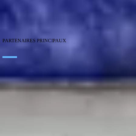
ERP Ecosystem
Cloud
Application Modernization
Connectivity
Cybersecurity
SEIDOR Products
PARTENAIRES PRINCIPAUX
SAP
Microsoft
IBM
Adobe
Salesforce
AWS
Google Cloud
CISCO
CONTACT
TRAVAILLER CHEZ SEIDOR