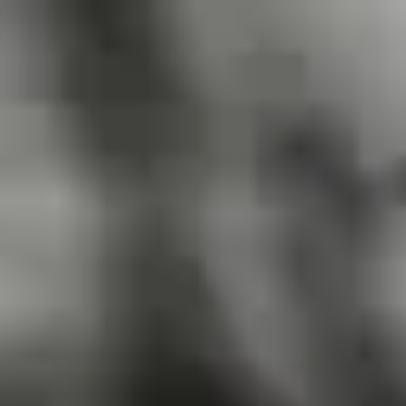
Tunisia
French
Contact
Services
Industries
Partenaires
Talent
SEIDOR
Home
>
Talent