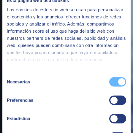
Esta página web usa cookies
Culture dynamique et entrepreneuriale
Las cookies de este sitio web se usan para personalizar
el contenido y los anuncios, ofrecer funciones de redes
Le télétravail fait partie de notre ADN depuis des années. Nous
promouvons la flexibilité horaire et la conciliation pour atteindre un
sociales y analizar el tráfico. Además, compartimos
équilibre entre vie professionnelle et vie personnelle.
información sobre el uso que haga del sitio web con
nuestros partners de redes sociales, publicidad y análisis
Flexibilité et conciliation
web, quienes pueden combinarla con otra información
Nous nous soutenons, partageons nos connaissances, apprenons et
que les haya proporcionado o que hayan recopilado a
nous nous amusons en travaillant en équipe.
partir del uso que haya hecho de sus servicios.
Camaraderie et excellent environnement de travail
¿Qué nos mueve?
Selección
Necesarias
de
consentimiento
Preferencias
Estadística