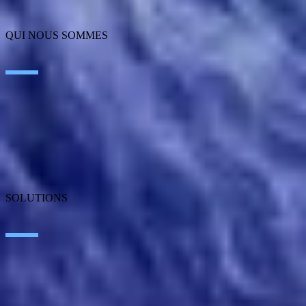
QUI NOUS SOMMES
À propos de SEIDOR
Actualités
Blog
Où nous trouver
Talent
Prix
SOLUTIONS
Artificial Intelligence
Edge Technologies
Customer Experience