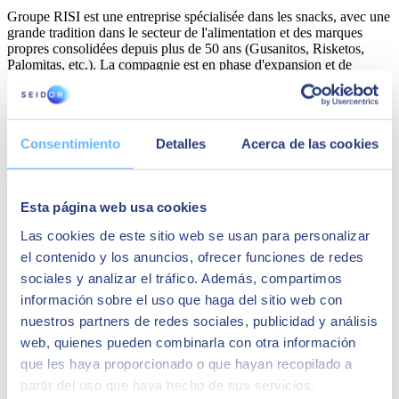
Groupe RISI est une entreprise spécialisée dans les snacks, avec une
grande tradition dans le secteur de l'alimentation et des marques
propres consolidées depuis plus de 50 ans (Gusanitos, Risketos,
Palomitas, etc.). La compagnie est en phase d'expansion et de
croissance, c'est pourquoi elle avait besoin d'un ERP permettant
d'avoir une qualité de données, une fiabilité des processus et une
stabilité dans tout le back office de l'organisation.
SAP Business One a permis d'avoir une meilleure visibilité des
Consentimiento
Detalles
Acerca de las cookies
processus, d'améliorer la gestion interne et d'optimiser la
communication entre les usines. Dans le processus d'expansion de
l'entreprise, la mise en œuvre de SAP Business One et son
Esta página web usa cookies
impulsion technologique ont été fondamentales.
Las cookies de este sitio web se usan para personalizar
el contenido y los anuncios, ofrecer funciones de redes
sociales y analizar el tráfico. Además, compartimos
información sobre el uso que haga del sitio web con
nuestros partners de redes sociales, publicidad y análisis
web, quienes pueden combinarla con otra información
que les haya proporcionado o que hayan recopilado a
partir del uso que haya hecho de sus servicios.