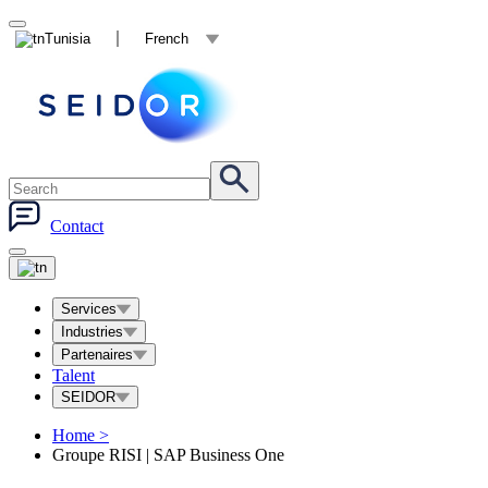
Tunisia
French
Contact
Services
Industries
Partenaires
Talent
SEIDOR
Home
>
Groupe RISI | SAP Business One