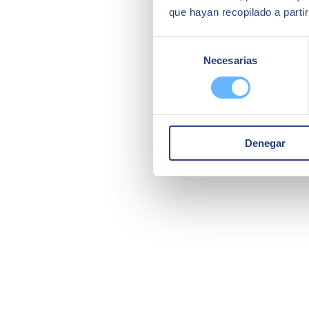
que hayan recopilado a parti
Selección
Necesarias
de
consentimiento
Denegar